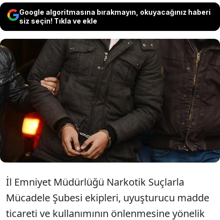
Google algoritmasına bırakmayın, okuyacağınız haberi
siz seçin! Tıkla ve ekle
Samsun'un üç ilçesinde düzenlenen
operasyonda bir miktar uyuşturucu ile
tabanca ve fişek ele geçirildi. Olayla ilgili
sekiz şüpheli gözaltına alındı.
İl Emniyet Müdürlüğü Narkotik Suçlarla
Mücadele Şubesi ekipleri, uyuşturucu madde
ticareti ve kullanımının önlenmesine yönelik