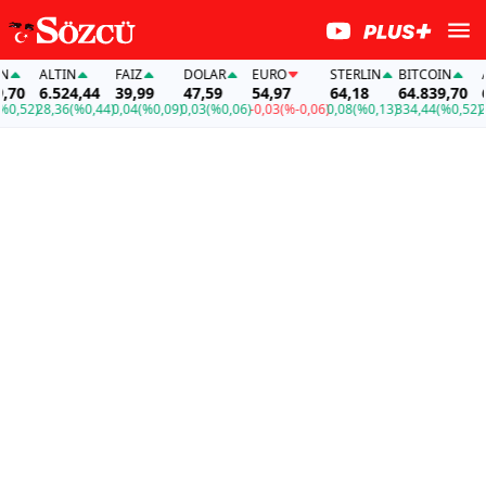
ALTIN
FAİZ
DOLAR
EURO
STERLIN
BITCOIN
AL
0
6.524,44
39,99
47,59
54,97
64,18
64.839,70
6.
,52)
28,36
(%0,44)
0,04
(%0,09)
0,03
(%0,06)
-0,03
(%-0,06)
0,08
(%0,13)
334,44
(%0,52)
28,