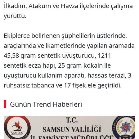
İlkadım, Atakum ve Havza ilçelerinde çalışma
yürüttü.
Ekiplerce belirlenen şüphelilerin üstlerinde,
araçlarında ve ikametlerinde yapılan aramada
45,58 gram sentetik uyuşturucu, 1211
sentetik ecza hapı, 25 gram kokain ile
uyuşturucu kullanım aparatı, hassas terazi, 3
ruhsatsız tabanca ve 17 fişek ele geçirildi.
Günün Trend Haberleri
00:02
/ 09:08
Sesi Aç