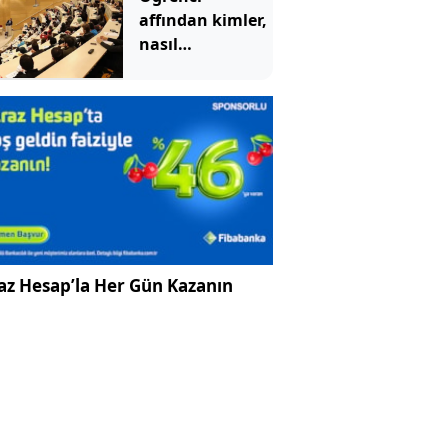
affından kimler,
nasıl
yararlanabilecek?
İşte detaylar
az Hesap’la Her Gün Kazanın