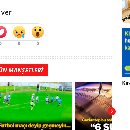
 ver
ÜN MANŞETLERİ
Kir