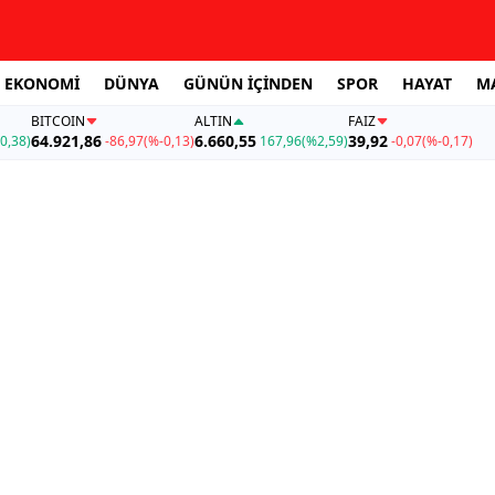
EKONOMİ
DÜNYA
GÜNÜN İÇİNDEN
SPOR
HAYAT
M
BITCOIN
ALTIN
FAİZ
64.921,86
6.660,55
39,92
0,38)
-86,97
(%-0,13)
167,96
(%2,59)
-0,07
(%-0,17)