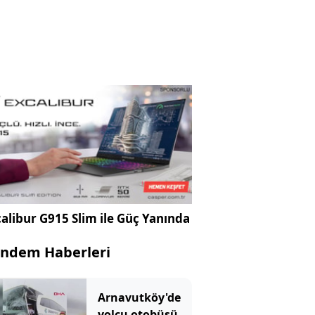
alibur G915 Slim ile Güç Yanında
ndem Haberleri
Arnavutköy'de
yolcu otobüsü