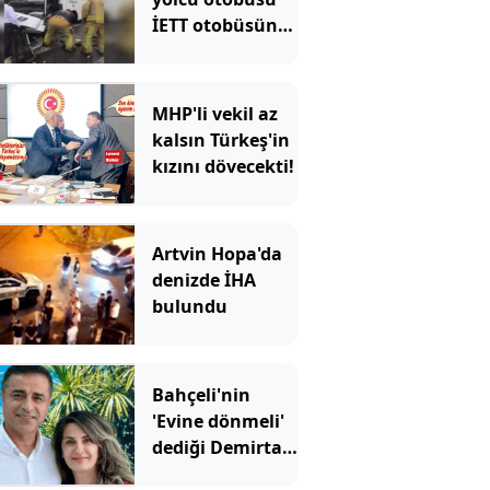
İETT otobüsüne
çarptı: Ekipler
olay yerinde
MHP'li vekil az
kalsın Türkeş'in
kızını dövecekti!
Artvin Hopa'da
denizde İHA
bulundu
Bahçeli'nin
'Evine dönmeli'
dediği Demirtaş
için Erdoğan'ın