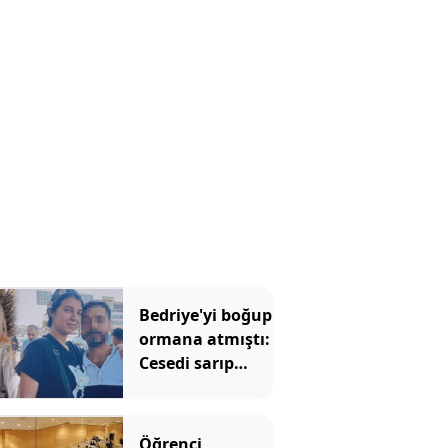
yardımcısından
şaşırtan sözler
Bedriye'yi boğup
ormana atmıştı:
Cesedi sarıp
kayınvalidesiyle
bir saat sohbet
etmiş
Öğrenci