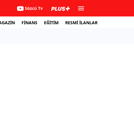
Sözcü Tv
AGAZİN
FİNANS
EĞİTİM
RESMİ İLANLAR