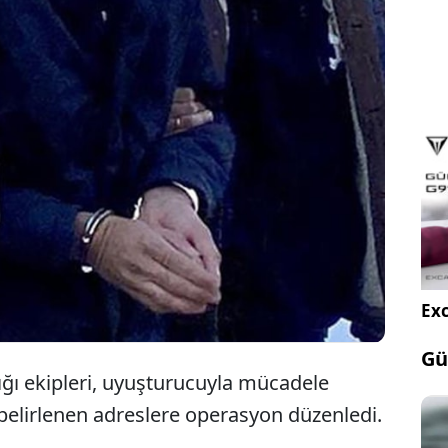
Samsun'da uyuşturucu
operasyonunda 3 şüpheli gözaltına
alındı.
Exc
Gü
ı ekipleri, uyuşturucuyla mücadele
belirlenen adreslere operasyon düzenledi.