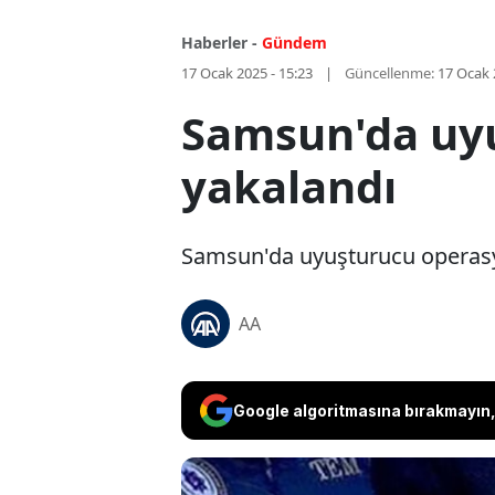
Haberler -
Gündem
17 Ocak 2025 - 15:23
Güncellenme:
17 Ocak 
Samsun'da uyu
yakalandı
Samsun'da uyuşturucu operasyo
AA
Google algoritmasına bırakmayın, 