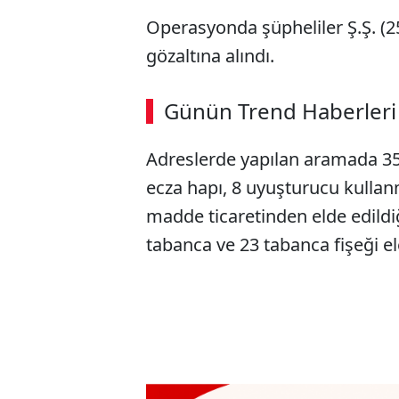
Operasyonda şüpheliler Ş.Ş. (25)
gözaltına alındı.
ABERİ OKU
➜
Günün Trend Haberleri
00:02
/ 09:15
Adreslerde yapılan aramada 35
ecza hapı, 8 uyuşturucu kullan
madde ticaretinden elde edildiğ
tabanca ve 23 tabanca fişeği ele