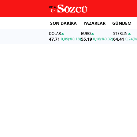
SON DAKİKA
YAZARLAR
GÜNDEM
DOLAR
EURO
STERLIN
47,71
55,19
64,41
0,09
(%0,18)
0,18
(%0,32)
0,24
(%