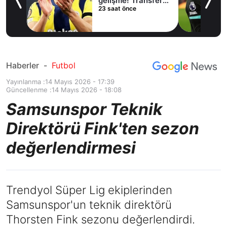
lama
gelişme! Transfer
23 saat önce
iptal oldu
Haberler
-
Futbol
Yayınlanma :
14 Mayıs 2026 - 17:39
Güncellenme :
14 Mayıs 2026 - 18:08
Samsunspor Teknik
Direktörü Fink'ten sezon
değerlendirmesi
Trendyol Süper Lig ekiplerinden
Samsunspor'un teknik direktörü
Thorsten Fink sezonu değerlendirdi.