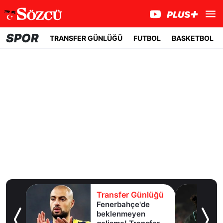
SPOR
TRANSFER GÜNLÜĞÜ
FUTBOL
BASKETBOL
lüğü
Transfer Günlüğü
Fenerbahçe'de
u!
beklenmeyen