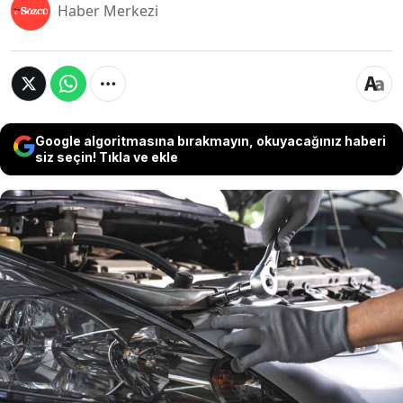
Haber Merkezi
Google algoritmasına bırakmayın, okuyacağınız haberi
siz seçin! Tıkla ve ekle
Oto sanayideki hemen her ustanın
duyduğunda sinirlerini bozan o meşhur
cümle, bir tamircinin viral olan TikTok
videosuyla yeniden gündeme geldi:
"Arabama dokunduğundan beri..."