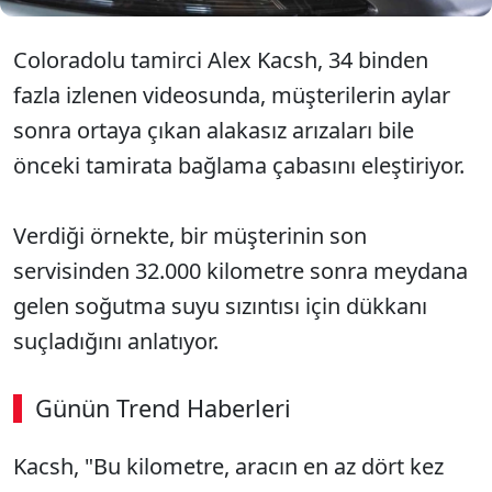
Coloradolu tamirci Alex Kacsh, 34 binden
fazla izlenen videosunda, müşterilerin aylar
sonra ortaya çıkan alakasız arızaları bile
önceki tamirata bağlama çabasını eleştiriyor.
Verdiği örnekte, bir müşterinin son
servisinden 32.000 kilometre sonra meydana
gelen soğutma suyu sızıntısı için dükkanı
suçladığını anlatıyor.
Günün Trend Haberleri
00:02
/ 03:53
Kacsh, "Bu kilometre, aracın en az dört kez
Sesi Aç