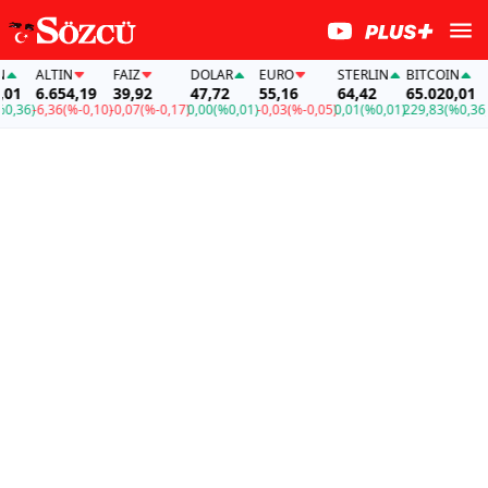
ALTIN
FAİZ
DOLAR
EURO
STERLIN
BITCOIN
AL
1
6.654,19
39,92
47,72
55,16
64,42
65.020,01
6.
36)
-6,36
(%-0,10)
-0,07
(%-0,17)
0,00
(%0,01)
-0,03
(%-0,05)
0,01
(%0,01)
229,83
(%0,36)
-6,