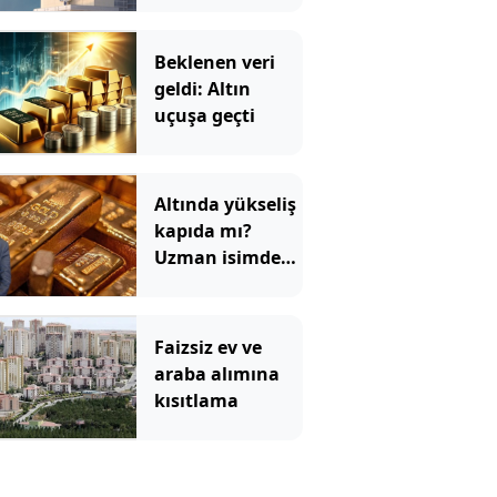
Beklenen veri
geldi: Altın
uçuşa geçti
Altında yükseliş
kapıda mı?
Uzman isimden
ezber bozan
tahmin!
Faizsiz ev ve
araba alımına
kısıtlama