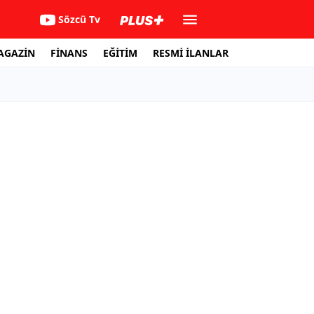
Sözcü Tv
AGAZİN
FİNANS
EĞİTİM
RESMİ İLANLAR