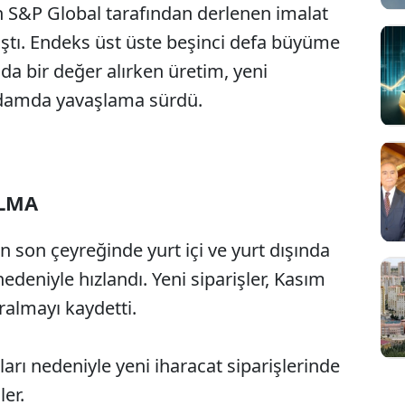
in S&P Global tarafından derlenen imalat
ştı. Endeks üst üste beşinci defa büyüme
nda bir değer alırken üretim, yeni
tihdamda yavaşlama sürdü.
ALMA
ın son çeyreğinde yurt içi ve yurt dışında
edeniyle hızlandı. Yeni siparişler, Kasım
almayı kaydetti.
lları nedeniyle yeni iharacat siparişlerinde
er.