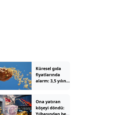
Küresel gıda
fiyatlarında
alarm: 3,5 yılın
zirvesi görüldü
Ona yatıran
köşeyi döndü:
Yılbaşından beri