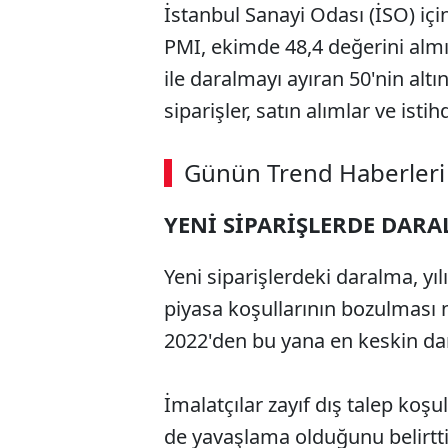
İstanbul Sanayi Odası (İSO) iç
PMI, ekimde 48,4 değerini almı
ile daralmayı ayıran 50'nin altı
siparişler, satın alımlar ve is
Günün Trend Haberleri
YENİ SİPARİŞLERDE DAR
Yeni siparişlerdeki daralma, yıl
piyasa koşullarının bozulması n
2022'den bu yana en keskin dar
İmalatçılar zayıf dış talep koşu
de yavaşlama olduğunu belirttil