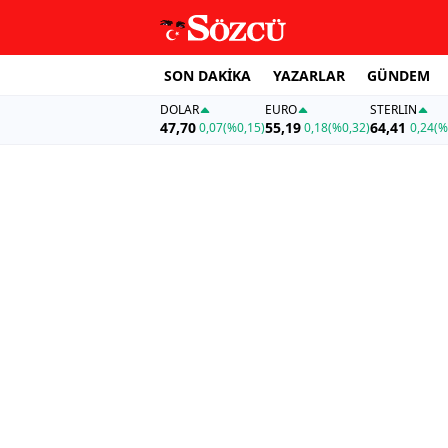
SON DAKİKA
YAZARLAR
GÜNDEM
DOLAR
EURO
STERLIN
47,70
55,19
64,41
0,07
(%0,15)
0,18
(%0,32)
0,24
(%