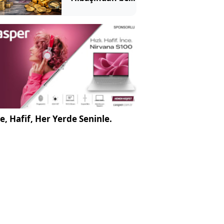
en çok
kazandıran oldu
e, Hafif, Her Yerde Seninle.