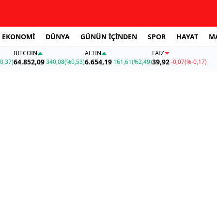
EKONOMİ
DÜNYA
GÜNÜN İÇİNDEN
SPOR
HAYAT
M
BITCOIN
ALTIN
FAİZ
64.852,09
6.654,19
39,92
0,37)
340,08
(%0,53)
161,61
(%2,49)
-0,07
(%-0,17)