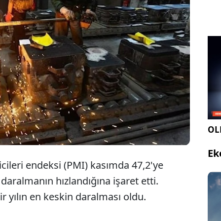
Ekimde 48,4 değerini alan imalat PMI, kasımda
47,2'ye gerileyerek bir yılın en keskin
daralmasını yaşadı.
OLE
Ek
icileri endeksi (PMI) kasımda 47,2'ye
 daralmanın hızlandığına işaret etti.
 yılın en keskin daralması oldu.