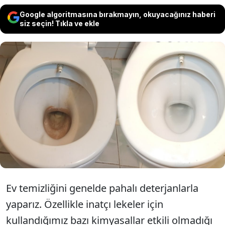
Google algoritmasına bırakmayın, okuyacağınız haberi
siz seçin! Tıkla ve ekle
Sararmış klozeti ilk günkü gibi yapıyor!
Bu yöntem sayesinde hem klozetiniz
beyazlayacak hem mikroplardan
koruyacak.
Ev temizliğini genelde pahalı deterjanlarla
yaparız. Özellikle inatçı lekeler için
kullandığımız bazı kimyasallar etkili olmadığı