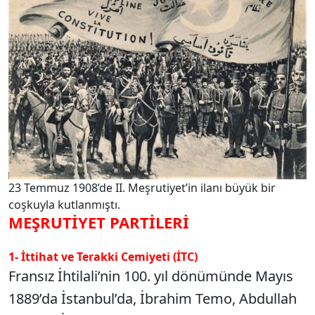
23 Temmuz 1908’de II. Meşrutiyet’in ilanı büyük bir
coşkuyla kutlanmıştı.
MEŞRUTİYET PARTİLERİ
1- İttihat ve Terakki Cemiyeti (İTC)
Fransız İhtilali’nin 100. yıl dönümünde Mayıs
1889’da İstanbul’da, İbrahim Temo, Abdullah