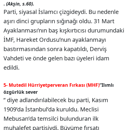
.
(Akşin, s.60).
Parti, siyasal İslamcı çizgideydi. Bu nedenle
aşırı dinci grupların sığınağı oldu. 31 Mart
Ayaklanması’nın baş kışkırtıcısı durumundaki
İMF, Hareket Ordusu’nun ayaklanmayı
bastırmasından sonra kapatıldı, Derviş
Vahdeti ve önde gelen bazı üyeleri idam
edildi.
5- Mutedil Hürriyetperveran Fırkası (MHF)
“Ilımlı
özgürlük sever
” diye adlandırılabilecek bu parti, Kasım
1909’da İstanbul’da kuruldu. Meclisi
Mebusan’da temsilci bulunduran ilk
muhalefet partisiydi. Büyüme fırsatı