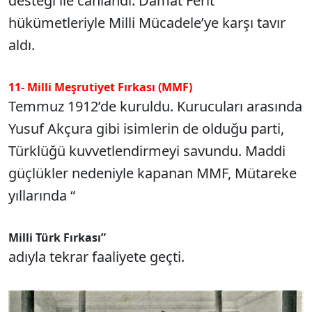
desteği ile canlandı. Damat Ferit
hükümetleriyle Milli Mücadele’ye karşı tavır
aldı.
11- Milli Meşrutiyet Fırkası (MMF)
Temmuz 1912’de kuruldu. Kurucuları arasında
Yusuf Akçura gibi isimlerin de olduğu parti,
Türklüğü kuvvetlendirmeyi savundu. Maddi
güçlükler nedeniyle kapanan MMF, Mütareke
yıllarında “
Milli Türk Fırkası”
adıyla tekrar faaliyete geçti.