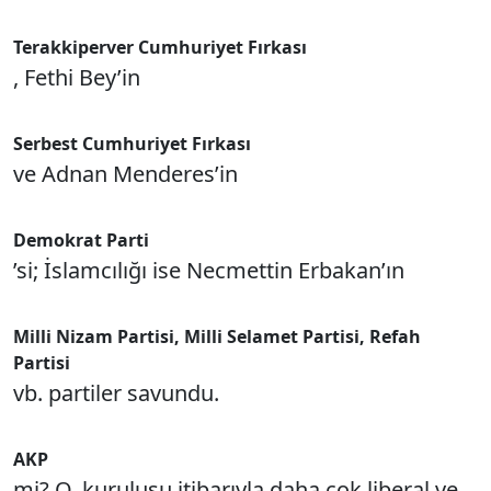
Terakkiperver Cumhuriyet Fırkası
, Fethi Bey’in
Serbest Cumhuriyet Fırkası
ve Adnan Menderes’in
Demokrat Parti
’si; İslamcılığı ise Necmettin Erbakan’ın
Milli Nizam Partisi, Milli Selamet Partisi, Refah
Partisi
vb. partiler savundu.
AKP
mi? O, kuruluşu itibarıyla daha çok liberal ve