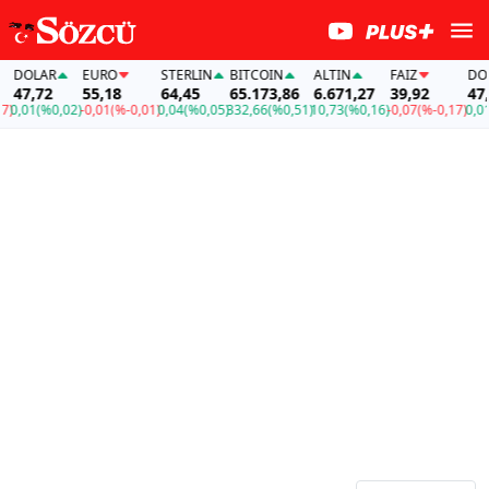
LAR
EURO
STERLIN
BITCOIN
ALTIN
FAİZ
DOLAR
,72
55,18
64,45
65.173,86
6.671,27
39,92
47,72
1
(%0,02)
-0,01
(%-0,01)
0,04
(%0,05)
332,66
(%0,51)
10,73
(%0,16)
-0,07
(%-0,17)
0,01
(%0,