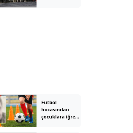
“Kolumdan
tutup
hırpalamaya
başladı”
Futbol
hocasından
çocuklara iğrenç
taciz! Mide
bulandıran