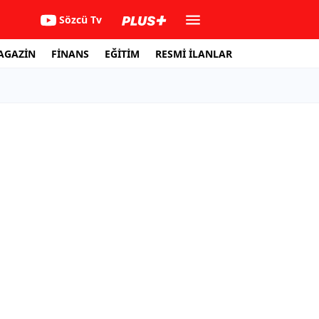
Sözcü Tv
AGAZİN
FİNANS
EĞİTİM
RESMİ İLANLAR