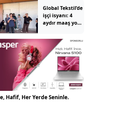
mesajlar
Global Tekstil’de
işçi isyanı: 4
aydır maaş yok,
makineler
ortada yok
e, Hafif, Her Yerde Seninle.