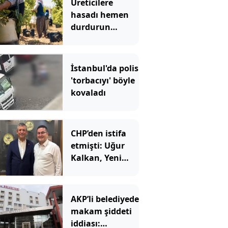
Üreticilere
hasadı hemen
durdurun
çağrısı yapıldı
İstanbul'da polis
'torbacıyı' böyle
kovaladı
CHP’den istifa
etmişti: Uğur
Kalkan, Yeni
Parti’de kurucu
başkan oldu
AKP’li belediyede
makam şiddeti
iddiası: