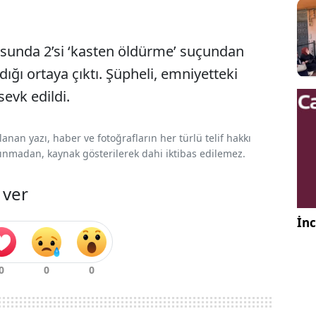
usunda 2’si ‘kasten öldürme’ suçundan
ığı ortaya çıktı. Şüpheli, emniyetteki
sevk edildi.
nan yazı, haber ve fotoğrafların her türlü telif hakkı
 alınmadan, kaynak gösterilerek dahi iktibas edilemez.
 ver
İnc