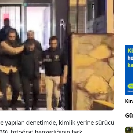
Sarıyer’de denetim sırasında sahte kimlik kullanan
şüphelinin, 2’si ‘kasten öldürme’ olmak üzere 5
suçtan arandığı ortaya çıktı.
Kir
Gü
eye yapılan denetimde, kimlik yerine sürücü
39), fotoğraf benzerliğinin fark