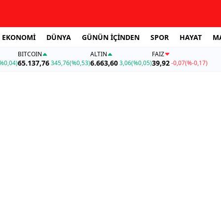
EKONOMİ
DÜNYA
GÜNÜN İÇİNDEN
SPOR
HAYAT
M
BITCOIN
ALTIN
FAİZ
65.137,76
6.663,60
39,92
%0,04)
345,76
(%0,53)
3,06
(%0,05)
-0,07
(%-0,17)