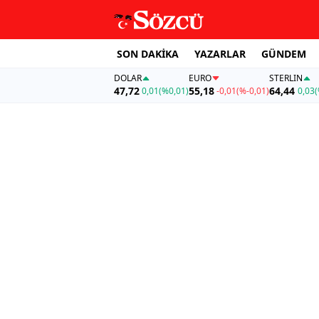
SON DAKİKA
YAZARLAR
GÜNDEM
DOLAR
EURO
STERLIN
47,72
55,18
64,44
0,01
(%0,01)
-0,01
(%-0,01)
0,03
(