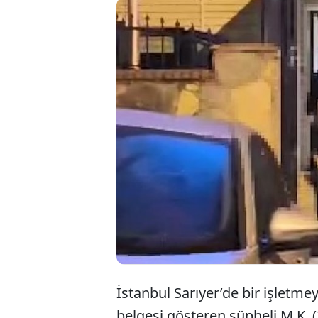
İstanbul Sarıyer’de bir işletm
belgesi gösteren şüpheli M.K. (