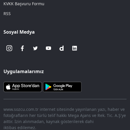
KVKK Başvuru Formu
RSS
Sosyal Medya
Uygulamalarımız
www.sozcu.com.tr internet sitesinde yayınlanan yazı, haber ve
fotoğrafların her türlü telif hakkı Mega Ajans ve Rek. Tic. A.Ş'ye
aittir. İzin alınmadan, kaynak gösterilerek dahi
iktibas edilemez.