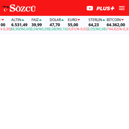
ALTIN
FAİZ
DOLAR
EURO
STERLIN
BITCOIN
A
0
6.531,49
39,99
47,70
55,00
64,23
64.362,00
6
,30)
38,90
(%0,60)
0,04
(%0,09)
0,08
(%0,16)
-0,01
(%-0,02)
0,05
(%0,08)
-194,82
(%-0,30)
38