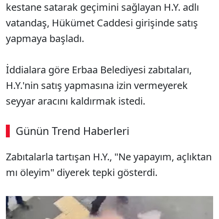
kestane satarak geçimini sağlayan H.Y. adlı
vatandaş, Hükümet Caddesi girişinde satış
yapmaya başladı.
İddialara göre Erbaa Belediyesi zabıtaları,
H.Y.'nin satış yapmasına izin vermeyerek
seyyar aracını kaldırmak istedi.
Günün Trend Haberleri
00:02
/ 09:08
Zabıtalarla tartışan H.Y., "Ne yapayım, açlıktan
Sesi Aç
mı öleyim" diyerek tepki gösterdi.