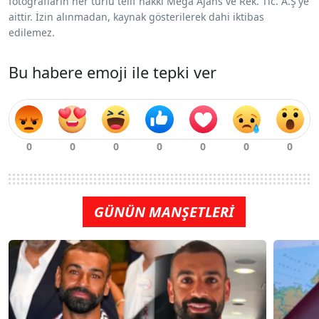
fotoğrafların her türlü telif hakkı Mega Ajans ve Rek. Tic. A.Ş'ye
aittir. İzin alınmadan, kaynak gösterilerek dahi iktibas
edilemez.
Bu habere emoji ile tepki ver
GÜNÜN MANŞETLERİ