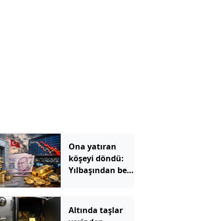
Ona yatıran
köşeyi döndü:
Yılbaşından beri
en çok
kazandıran oldu
Altında taşlar