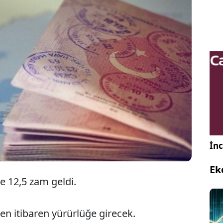
Avrupa ülkelerine vizesiz seyahat imkanı sağlayan
Schengen Vizesi ücreti 11 Haziran 2024'ten itibaren
yüzde 12 zamlanacak.
İnc
Ek
e 12,5 zam geldi.
ten itibaren yürürlüğe girecek.