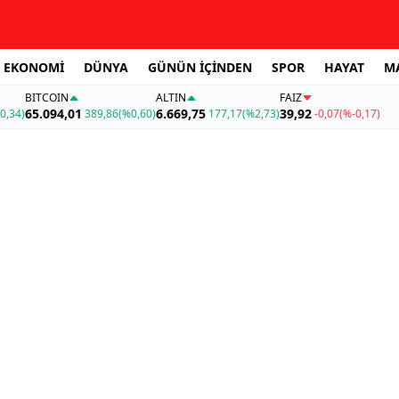
EKONOMİ
DÜNYA
GÜNÜN İÇİNDEN
SPOR
HAYAT
M
BITCOIN
ALTIN
FAİZ
65.094,01
6.669,75
39,92
0,34)
389,86
(%0,60)
177,17
(%2,73)
-0,07
(%-0,17)