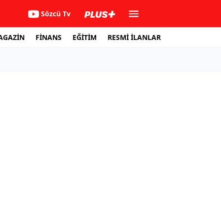
Sözcü Tv
AGAZİN
FİNANS
EĞİTİM
RESMİ İLANLAR