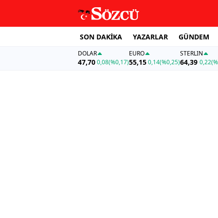
SON DAKİKA
YAZARLAR
GÜNDEM
DOLAR
EURO
STERLIN
47,70
55,15
64,39
0,08
(%0,17)
0,14
(%0,25)
0,22
(%