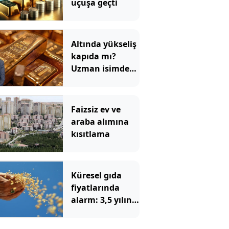
uçuşa geçti
Altında yükseliş
kapıda mı?
Uzman isimden
ezber bozan
tahmin!
Faizsiz ev ve
araba alımına
kısıtlama
Küresel gıda
fiyatlarında
alarm: 3,5 yılın
zirvesi görüldü