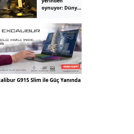
yerinden
oynuyor: Dünya
devinden 22 ay
sonra tarihi
hamle
alibur G915 Slim ile Güç Yanında