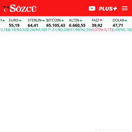
EURO
STERLIN
BITCOIN
ALTIN
FAİZ
DOLAR
EU
55,19
64,41
65.105,43
6.660,55
39,92
47,71
55
18)
0,18
(%0,32)
0,24
(%0,38)
171,61
(%0,26)
167,96
(%2,59)
-0,07
(%-0,17)
0,09
(%0,18)
0,1