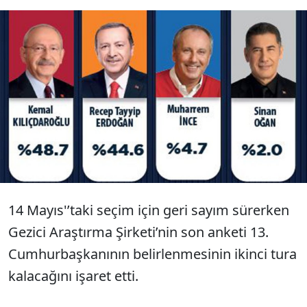
Gezici 29 il 152 ilçede halkın nabzını tuttu, bu
sonuç çıktı. Ankete katılanların % 48.7’si
Kılıçdaroğlu’na, % 44.6’sı Erdoğan’a oy
vereceğini açıkladı. İnce ve Oğan’a desteğin %
6’yı aşması cumhurbaşkanının birinci turda
seçilemeyeceğini gösterdi.
14 Mayıs'’taki seçim için geri sayım sürerken
Gezici Araştırma Şirketi’nin son anketi 13.
Cumhurbaşkanının belirlenmesinin ikinci tura
kalacağını işaret etti.