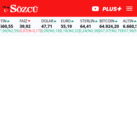
N
FAİZ
DOLAR
EURO
STERLIN
BITCOIN
ALTIN
0,55
39,92
47,71
55,19
64,41
64.924,20
6.660,55
6
(%2,59)
-0,07
(%-0,17)
0,09
(%0,18)
0,18
(%0,32)
0,24
(%0,38)
507,07
(%0,79)
167,96
(%2,5