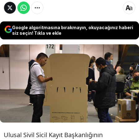
Google algoritmasına bırakmayın, okuyacağınız haberi
siz seçin! Tıkla ve ekle
Kolombiya’da düzenlenen cumhurbaşkanı
seçiminin ilk turunda hiçbir adayın gerekli oy
oranına ulaşamaması nedeniyle seçim ikinci
tura kaldı. Mevcut Cumhurbaşkanı Gustavo
Petro ise sonucu tanımadığını açıkladı.
Ulusal Sivil Sicil Kayıt Başkanlığının