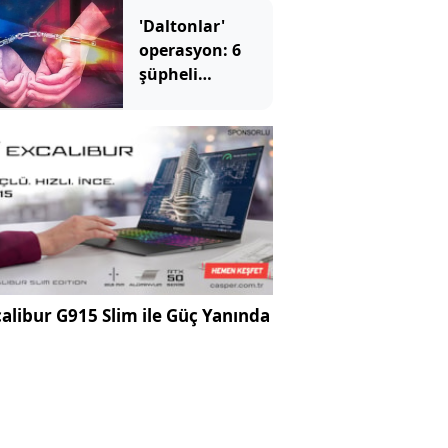
'Daltonlar'
operasyon: 6
şüpheli
tutuklandı
alibur G915 Slim ile Güç Yanında