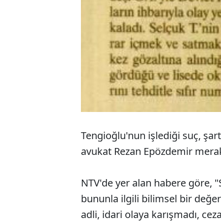
Tengioğlu'nun işlediği suç, şartl
avukat Rezan Epözdemir merak 
NTV'de yer alan habere göre, "
bununla ilgili bilimsel bir değ
adli, idari olaya karışmadı, c