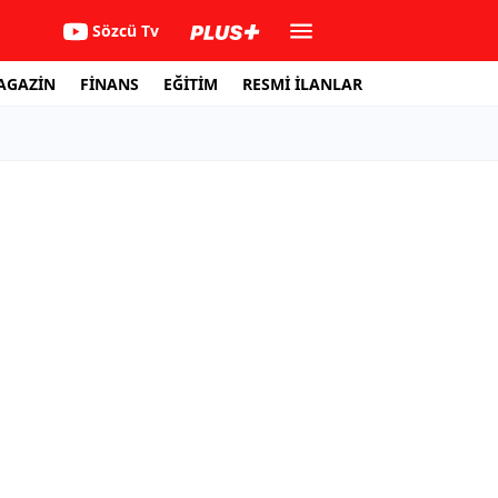
Sözcü Tv
AGAZİN
FİNANS
EĞİTİM
RESMİ İLANLAR