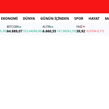
EKONOMİ
DÜNYA
GÜNÜN İÇİNDEN
SPOR
HAYAT
M
BITCOIN
ALTIN
FAİZ
64.889,07
6.660,55
39,92
0,38)
553,44
(%0,86)
167,96
(%2,59)
-0,07
(%-0,17)