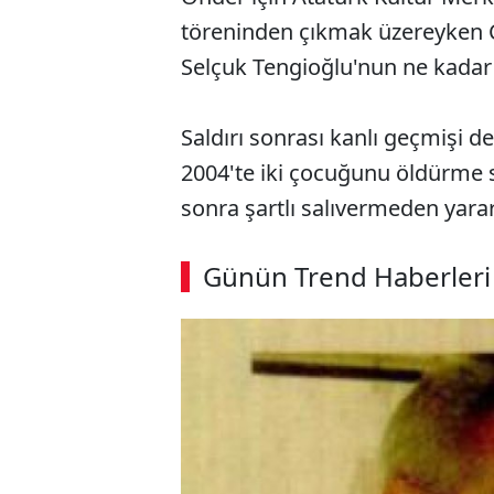
töreninden çıkmak üzereyken 
Selçuk Tengioğlu'nun ne kadar
Saldırı sonrası kanlı geçmişi d
2004'te iki çocuğunu öldürme 
sonra şartlı salıvermeden yarar
ABERİ OKU
➜
Günün Trend Haberleri
00:03
/ 08:15