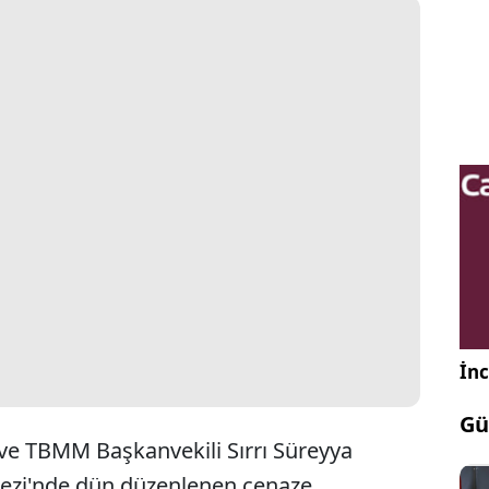
İnc
Gü
i ve TBMM Başkanvekili Sırrı Süreyya
kezi'nde dün düzenlenen cenaze