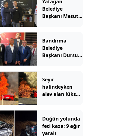
Yatağan
Belediye
Başkanı Mesut
Günay Yeni
Parti'ye geçti
Bandırma
Belediye
Başkanı Dursun
Mirza Yeni
Parti'ye katıldı
Seyir
halindeyken
alev alan lüks
otomobil
kullanılmaz
hale geldi
Düğün yolunda
feci kaza: 9 ağır
yaralı