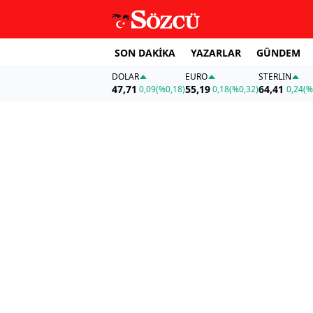
SON DAKİKA
YAZARLAR
GÜNDEM
DOLAR
EURO
STERLIN
47,71
55,19
64,41
0,09
(%0,18)
0,18
(%0,32)
0,24
(%