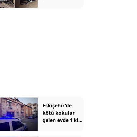
Eskişehir'de
kötü kokular
gelen evde 1 kişi
ölü bulundu