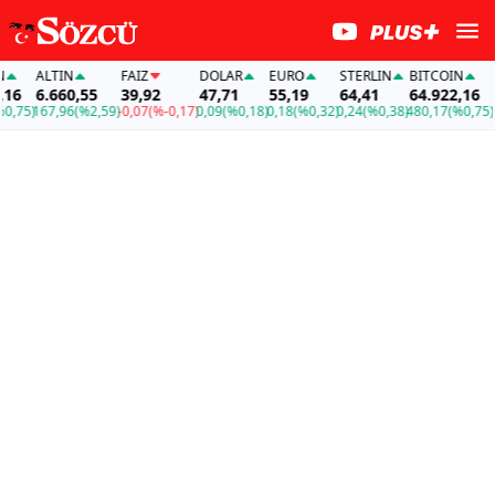
ALTIN
FAİZ
DOLAR
EURO
STERLIN
BITCOIN
ALT
6.660,55
39,92
47,71
55,19
64,41
64.922,16
6.
75)
167,96
(%2,59)
-0,07
(%-0,17)
0,09
(%0,18)
0,18
(%0,32)
0,24
(%0,38)
480,17
(%0,75)
167