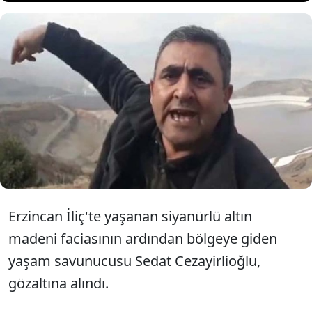
Madenlere karşı mücadele
veren Sedat Cezayirlioğlu,
gözaltına alındı.
Erzincan İliç'te yaşanan siyanürlü altın
madeni faciasının ardından bölgeye giden
yaşam savunucusu Sedat Cezayirlioğlu,
gözaltına alındı.