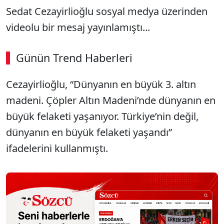
Sedat Cezayirlioğlu sosyal medya üzerinden
videolu bir mesaj yayınlamıştı...
Günün Trend Haberleri
00:02
/ 08:15
Cezayirlioğlu, “Dünyanın en büyük 3. altın
Sesi Aç
madeni. Çöpler Altın Madeni’nde dünyanın en
büyük felaketi yaşanıyor. Türkiye’nin değil,
dünyanın en büyük felaketi yaşandı”
ifadelerini kullanmıştı.