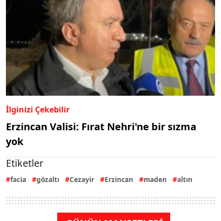
İlginizi Çekebilir
Erzincan Valisi: Fırat Nehri'ne bir sızma
yok
Etiketler
facia
gözaltı
Cezayir
Erzincan
maden
altın