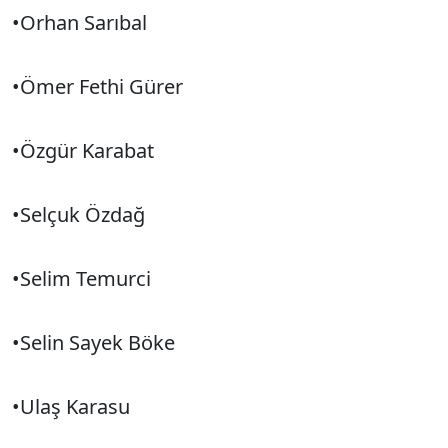
•Orhan Sarıbal
•Ömer Fethi Gürer
•Özgür Karabat
•Selçuk Özdağ
•Selim Temurci
•Selin Sayek Böke
•Ulaş Karasu