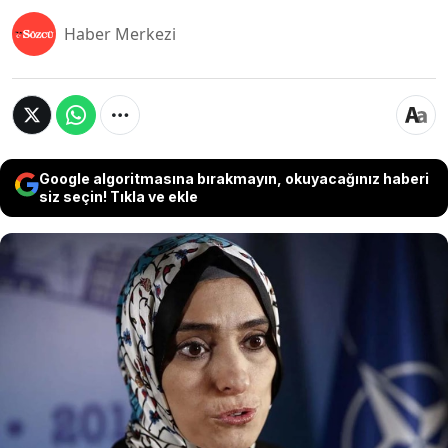
Haber Merkezi
Google algoritmasına bırakmayın, okuyacağınız haberi
siz seçin! Tıkla ve ekle
Suç örgütü lideri Sedat Peker’in rüşvet iddialarıyla
gündeme gelen ve birçok skandala karışan eski
AKP Milletvekili Zehra Taşkesenlioğlu hakkındaki
213 şikâyetin yer aldığı dosyanın ifade bile
alınmadan kapatıldığı ortaya çıktı. Şikayet eden
isimler arasında eski CHP Genel Başkanı Kemal
Kılıçdaroğlu ve CHP lideri Özgür Özel de var.