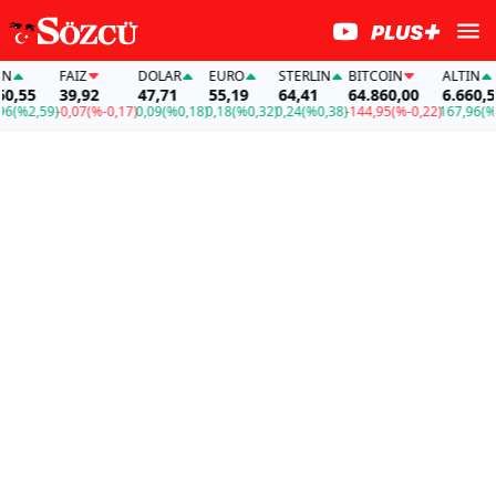
FAİZ
DOLAR
EURO
STERLIN
BITCOIN
ALTIN
5
39,92
47,71
55,19
64,41
64.860,00
6.660,55
2,59)
-0,07
(%-0,17)
0,09
(%0,18)
0,18
(%0,32)
0,24
(%0,38)
-144,95
(%-0,22)
167,96
(%2,59