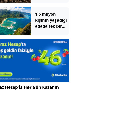
altından 400
bomba çıktı
1,5 milyon
kişinin yaşadığı
adada tek bir
yılan bile
yaşamıyor
az Hesap’la Her Gün Kazanın