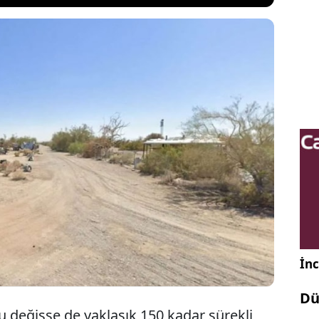
n dönemde yaşanan ekonomik sıkıntılarla birlikte
şehir, herkesin hayali olmuştur... Verginin
okunmadığı bu rüya kasabada çoğunlukla
ıyor. Hayat tarzları ise oldukça ilgi çekici...
İnc
Dü
 değişse de yaklaşık 150 kadar sürekli