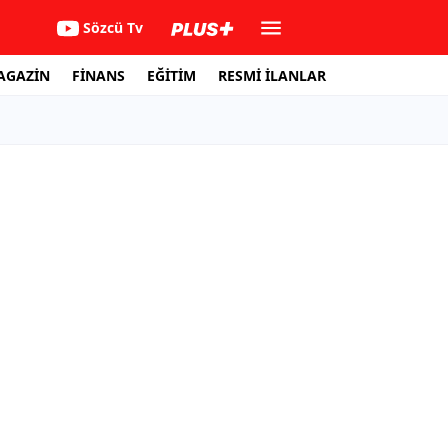
Sözcü Tv
AGAZİN
FİNANS
EĞİTİM
RESMİ İLANLAR