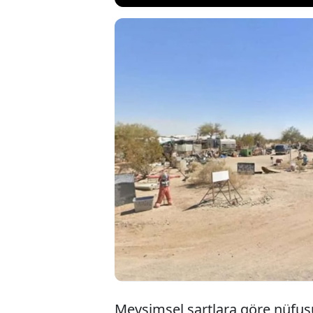
Özellikle so
vergisiz bir 
esamesinin 
emekliler yaş
Mevsimsel şartlara göre nüfusu