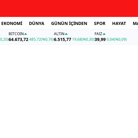
EKONOMİ
DÜNYA
GÜNÜN İÇİNDEN
SPOR
HAYAT
M
BITCOIN
ALTIN
FAİZ
64.673,72
6.515,77
39,99
0,20)
485,72
(%0,76)
19,68
(%0,30)
0,04
(%0,09)