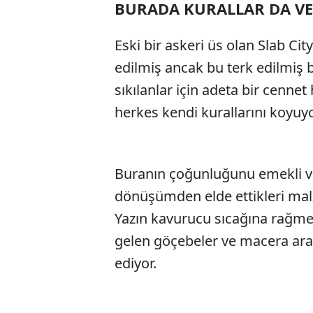
BURADA KURALLAR DA VE
SÖZCÜ SON DAKİKA
Eski bir askeri üs olan Slab Cit
edilmiş ancak bu terk edilmiş
sıkılanlar için adeta bir cennet
herkes kendi kurallarını koyuyo
Buranın çoğunluğunu emekli ve 
dönüşümden elde ettikleri malz
Yazın kavurucu sıcağına rağmen,
gelen göçebeler ve macera aray
ediyor.