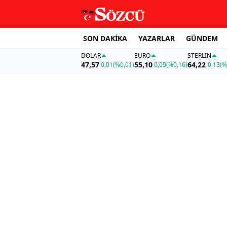
SON DAKİKA
YAZARLAR
GÜNDEM
DOLAR
EURO
STERLIN
47,57
55,10
64,22
0,01
(%0,01)
0,09
(%0,16)
0,13
(%