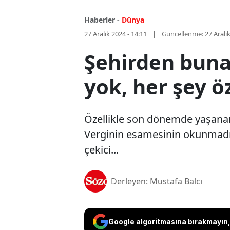
Haberler -
Dünya
27 Aralık 2024 - 14:11
Güncellenme:
27 Aralı
Şehirden buna
yok, her şey ö
Özellikle son dönemde yaşanan e
Verginin esamesinin okunmadığı
çekici...
Derleyen: Mustafa Balcı
Google algoritmasına bırakmayın, 