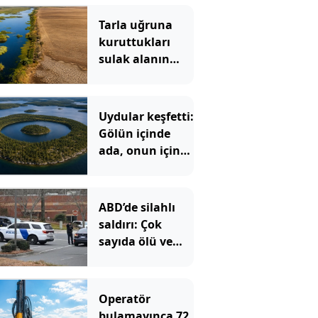
Tarla uğruna
kuruttukları
sulak alanın
bedeli ağır oldu
Uydular keşfetti:
Gölün içinde
ada, onun içinde
göl, onun içinde
bir ada daha var
ABD’de silahlı
saldırı: Çok
sayıda ölü ve
yaralı var
Operatör
bulamayınca 72