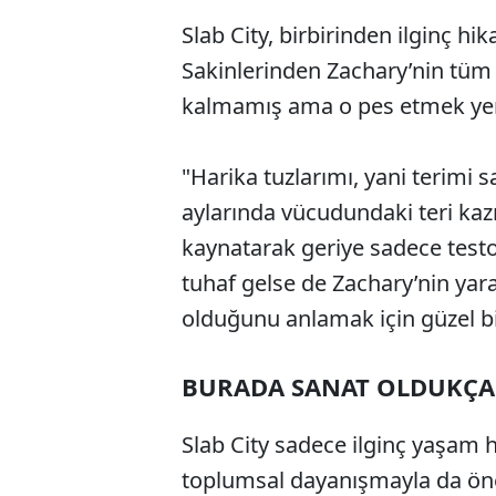
Slab City, birbirinden ilginç hik
Sakinlerinden Zachary’nin tüm 
kalmamış ama o pes etmek yerin
"Harika tuzlarımı, yani terimi
aylarında vücudundaki teri kazı
kaynatarak geriye sadece testo
tuhaf gelse de Zachary’nin yarat
olduğunu anlamak için güzel bi
BURADA SANAT OLDUKÇA
Slab City sadece ilginç yaşam h
toplumsal dayanışmayla da öne ç