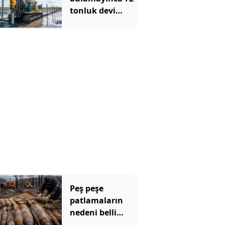
tonluk devi
sahaya
indirdiler:
Günde 1000
kazık çakıyor
Peş peşe
patlamaların
nedeni belli
oldu: Toprağın