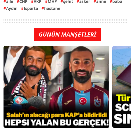
aile
CHP
AKP
MHP
şehit
asker
anne
baba
Aydın
Isparta
hastane
GÜNÜN MANŞETLERİ