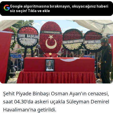
Google algoritmasına bırakmayın, okuyacağınız haberi
siz seçin! Tıkla ve ekle
Pençe 1-2 Harekat Bölgesi'nde kalp krizi
geçirip kaldırıldığı hastanede şehit olan
Piyade Binbaşı Osman Ayan, memleketi
Isparta'da toprağa verildi.
Şehit Piyade Binbaşı Osman Ayan'ın cenazesi,
saat 04.30'da askeri uçakla Süleyman Demirel
Havalimanı'na getirildi.