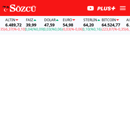
ALTIN
FAİZ
DOLAR
EURO
STERLIN
BITCOIN
ALTIN
6.489,72
39,99
47,59
54,98
64,20
64.524,77
6.489
6,37
(%-0,10)
0,04
(%0,09)
0,03
(%0,06)
-0,03
(%-0,06)
0,10
(%0,16)
-223,87
(%-0,35)
-6,37
(