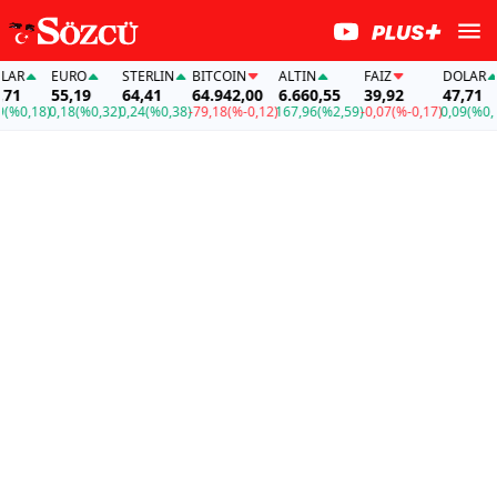
R
EURO
STERLIN
BITCOIN
ALTIN
FAİZ
DOLAR
1
55,19
64,41
64.942,00
6.660,55
39,92
47,71
%0,18)
0,18
(%0,32)
0,24
(%0,38)
-79,18
(%-0,12)
167,96
(%2,59)
-0,07
(%-0,17)
0,09
(%0,18)