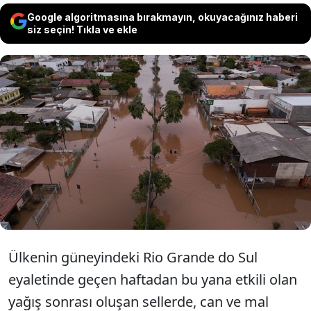
Google algoritmasına bırakmayın, okuyacağınız haberi
siz seçin! Tıkla ve ekle
Brezilya'da şiddetli yağışların neden
olduğu sellerde yaşamını yitirenlerin
sayısının 127'ye, kaybolanların sayısının
141'e yükseldiği bildirildi.
Ülkenin güneyindeki Rio Grande do Sul
eyaletinde geçen haftadan bu yana etkili olan
yağış sonrası oluşan sellerde, can ve mal