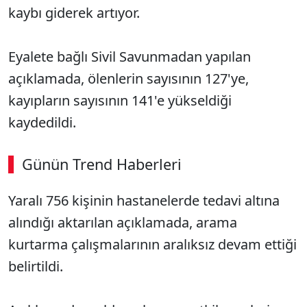
kaybı giderek artıyor.
Eyalete bağlı Sivil Savunmadan yapılan
açıklamada, ölenlerin sayısının 127'ye,
kayıpların sayısının 141'e yükseldiği
kaydedildi.
Günün Trend Haberleri
00:02
/ 09:15
Yaralı 756 kişinin hastanelerde tedavi altına
Sesi Aç
alındığı aktarılan açıklamada, arama
kurtarma çalışmalarının aralıksız devam ettiği
belirtildi.