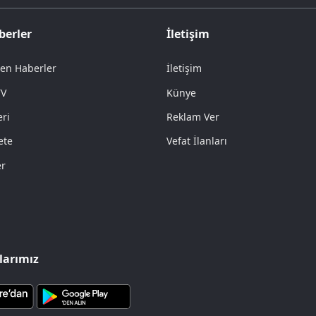
berler
İletişim
en Haberler
İletişim
TV
Künye
ri
Reklam Ver
ete
Vefat İlanları
er
arımız