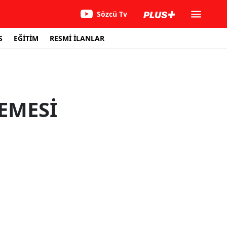
Sözcü Tv
S
EĞİTİM
RESMİ İLANLAR
EMESİ