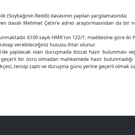
lık (Soybağının Reddi) davasının yapılan yargılamasında;
en davalı Mehmet Çetin'e adres araştırmasından da bir ne
ulunmaktadır. 6100 sayılı HMK'nın 122/1. maddesine göre ik
 cevap verebileceğiniz hususu ihtar olunur.
de yapılacak olan duruşmada bizzat hazır bulunması veya k
a geçerli bir özrü olmadan mahkemede hazır bulunmadığı
kçesi, tensip zaptı ve duruşma günü yerine geçerli olmak üz