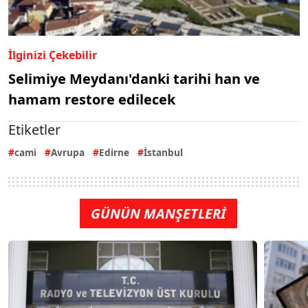
İlginizi Çekebilir
Selimiye Meydanı'danki tarihi han ve
hamam restore edilecek
Etiketler
cami
Avrupa
Edirne
İstanbul
GÜNÜN MANŞETLERİ