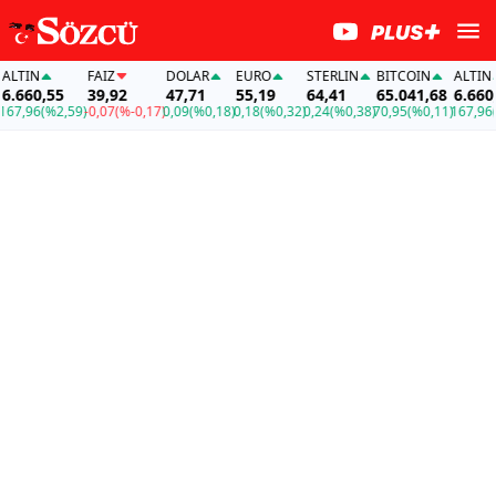
IN
FAİZ
DOLAR
EURO
STERLIN
BITCOIN
ALTIN
60,55
39,92
47,71
55,19
64,41
65.041,68
6.660,55
96
(%2,59)
-0,07
(%-0,17)
0,09
(%0,18)
0,18
(%0,32)
0,24
(%0,38)
70,95
(%0,11)
167,96
(%2,