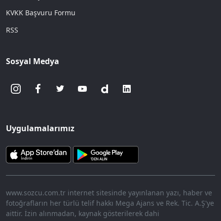
KVKK Başvuru Formu
RSS
Sosyal Medya
Uygulamalarımız
www.sozcu.com.tr internet sitesinde yayınlanan yazı, haber ve
fotoğrafların her türlü telif hakkı Mega Ajans ve Rek. Tic. A.Ş'ye
aittir. İzin alınmadan, kaynak gösterilerek dahi