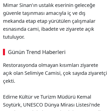
Mimar Sinan'ın ustalık eserinin geleceğe
güvenle taşınması amacıyla iç ve dış
mekanda etap etap yürütülen çalışmalar
esnasında cami, ibadete ve ziyarete açık
tutuluyor.
Günün Trend Haberleri
00:03
/ 08:06
Restorasyonda olmayan kısımları ziyarete
Sesi Aç
açık olan Selimiye Camisi, çok sayıda ziyaretçi
çekti.
Edirne Kültür ve Turizm Müdürü Kemal
Soytürk, UNESCO Dünya Mirası Listesi'nde