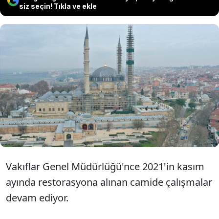
siz seçin! Tıkla ve ekle
Restorasyon çalışmalarının sürdüğü
Selimiye Camisi, geçen yıl yurt içi ve
dışından çok sayıda ziyaretçi çekti.
Vakıflar Genel Müdürlüğü'nce 2021'in kasım
ayında restorasyona alınan camide çalışmalar
devam ediyor.