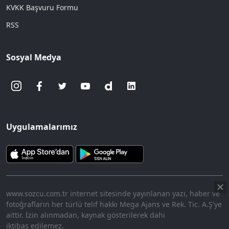
KVKK Başvuru Formu
RSS
Sosyal Medya
Uygulamalarımız
www.sozcu.com.tr internet sitesinde yayınlanan yazı, haber ve
fotoğrafların her türlü telif hakkı Mega Ajans ve Rek. Tic. A.Ş'ye
aittir. İzin alınmadan, kaynak gösterilerek dahi
iktibas edilemez.