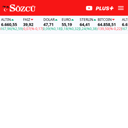
TIN
FAİZ
DOLAR
EURO
STERLIN
BITCOIN
ALTIN
660,55
39,92
47,71
55,19
64,41
64.858,51
6.660
7,96
(%2,59)
-0,07
(%-0,17)
0,09
(%0,18)
0,18
(%0,32)
0,24
(%0,38)
-139,50
(%-0,22)
167,96