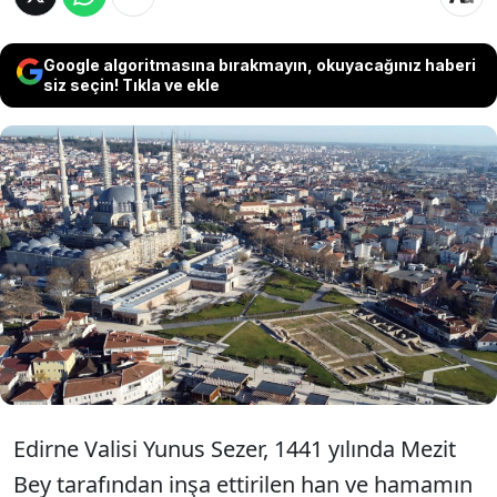
Google algoritmasına bırakmayın, okuyacağınız haberi
siz seçin! Tıkla ve ekle
Edirne'de Selimiye Meydanı'ndaki 15.
yüzyıl eserlerinden Havlucular Hanı ve
Mezit Bey Hamamı'nın gelecek ay
restorasyonuna başlanacak.
Edirne Valisi Yunus Sezer, 1441 yılında Mezit
Bey tarafından inşa ettirilen han ve hamamın