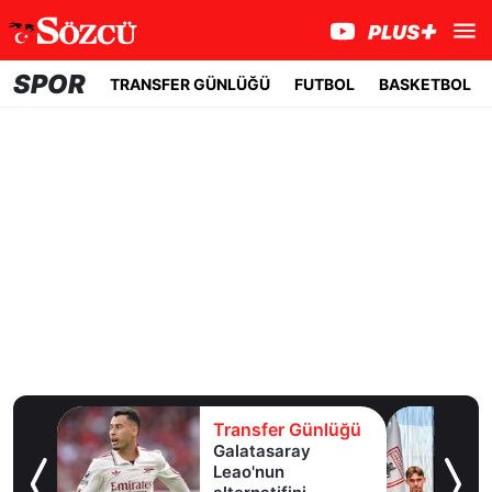
SPOR
TRANSFER GÜNLÜĞÜ
FUTBOL
BASKETBOL
lüğü
Transfer Günlüğü
ldız
Galatasaray
lık
Leao'nun