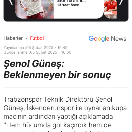
ladı
alternatifini
13 saat önce
Arsenal'de buldu
Haberler
-
Futbol
Yayınlanma :
05 Şubat 2025 - 16:45
Güncellenme :
05 Şubat 2025 - 16:50
Şenol Güneş:
Beklenmeyen bir sonuç
Trabzonspor Teknik Direktörü Şenol
Güneş, İskenderunspor ile oynanan kupa
maçının ardından yaptığı açıklamada
"Hem hücumda gol kaçırdık hem de