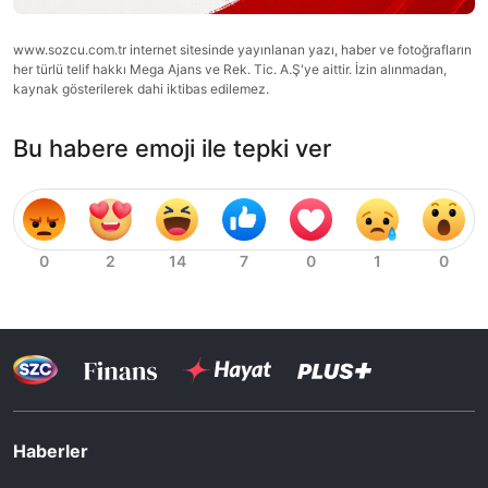
www.sozcu.com.tr internet sitesinde yayınlanan yazı, haber ve fotoğrafların
her türlü telif hakkı Mega Ajans ve Rek. Tic. A.Ş'ye aittir. İzin alınmadan,
kaynak gösterilerek dahi iktibas edilemez.
Bu habere emoji ile tepki ver
Haberler