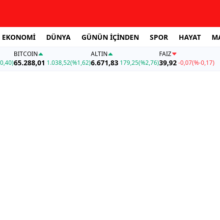
EKONOMİ
DÜNYA
GÜNÜN İÇİNDEN
SPOR
HAYAT
M
BITCOIN
ALTIN
FAİZ
65.288,01
6.671,83
39,92
0,40)
1.038,52
(%1,62)
179,25
(%2,76)
-0,07
(%-0,17)