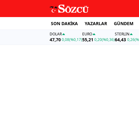
SON DAKİKA
YAZARLAR
GÜNDEM
DOLAR
EURO
STERLIN
47,70
55,21
64,43
0,08
(%0,17)
0,20
(%0,36)
0,26
(%