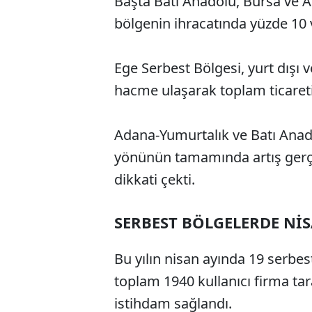
Başta Batı Anadolu, Bursa ve 
bölgenin ihracatında yüzde 10 v
Ege Serbest Bölgesi, yurt dışı v
hacme ulaşarak toplam ticareti
Adana-Yumurtalık ve Batı Anado
yönünün tamamında artış gerçe
dikkati çekti.
SERBEST BÖLGELERDE Nİ
Bu yılın nisan ayında 19 serbes
toplam 1940 kullanıcı firma ta
istihdam sağlandı.