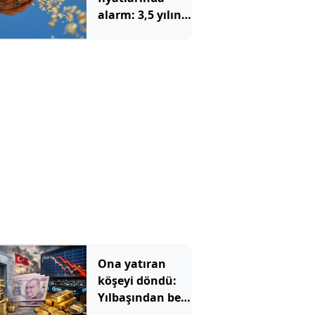
alarm: 3,5 yılın
zirvesi görüldü
Ona yatıran
köşeyi döndü:
Yılbaşından beri
en çok