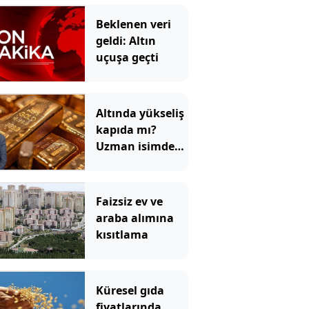
Beklenen veri
geldi: Altın
uçuşa geçti
Altında yükseliş
kapıda mı?
Uzman isimden
ezber bozan
tahmin!
Faizsiz ev ve
araba alımına
kısıtlama
Küresel gıda
fiyatlarında