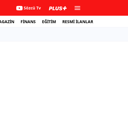
Sözcü Tv
AGAZİN
FİNANS
EĞİTİM
RESMİ İLANLAR