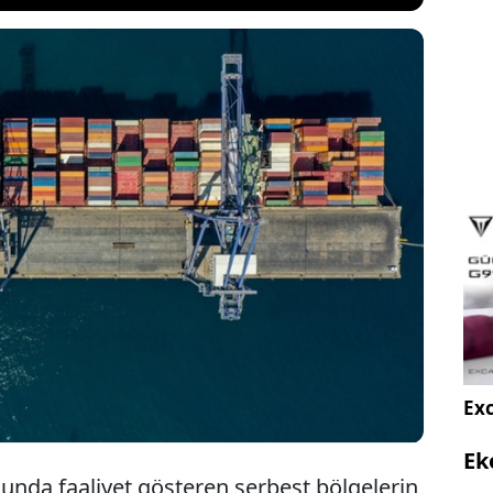
best bölgelerin ihracatı yılın ilk dört ayında geçen
mine göre yüzde 3,1 artarak 4,2 milyar dolara ulaştı.
ı verilerine göre bölgeler, 1,5 milyar doları aşan dış
yla ekonomiye net döviz girdisi sağlamayı sürdürdü.
Exc
Ek
unda faaliyet gösteren serbest bölgelerin