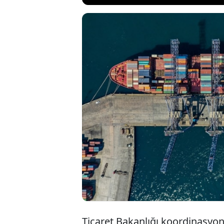
Türkiye’deki ser
yılın aynı döne
Ticaret Bakanlığ
ticaret fazlası
Ticaret Bakanlığı koordinasyon