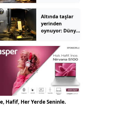
kazandıran oldu
Altında taşlar
yerinden
oynuyor: Dünya
devinden 22 ay
sonra tarihi
hamle
e, Hafif, Her Yerde Seninle.