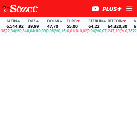
ALTIN
FAİZ
DOLAR
EURO
STERLIN
BITCOIN
ALTI
6.514,92
39,99
47,70
55,00
64,22
64.320,30
6.51
)
22,34
(%0,34)
0,04
(%0,09)
0,08
(%0,16)
-0,01
(%-0,02)
0,04
(%0,07)
-247,10
(%-0,38)
22,34