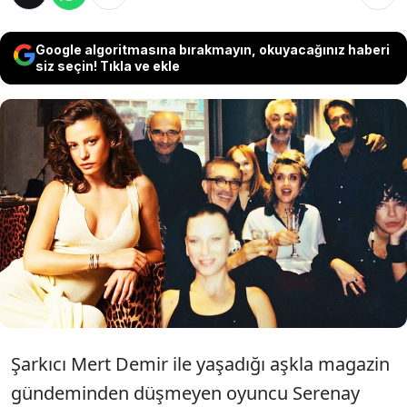
Google algoritmasına bırakmayın, okuyacağınız haberi
siz seçin! Tıkla ve ekle
Oyuncu Serenay Sarıkaya, 31. Adana Altın
Koza Film Festivali'nde birlikte görev aldığı jüri
üyelerini, lüks evinde ağırladı. Jüri üyelerinin
birlikte çekilmiş fotoğrafını yazar Nermin
Yıldırım sosyal medya hesabından paylaştı.
Şarkıcı Mert Demir ile yaşadığı aşkla magazin
gündeminden düşmeyen oyuncu Serenay