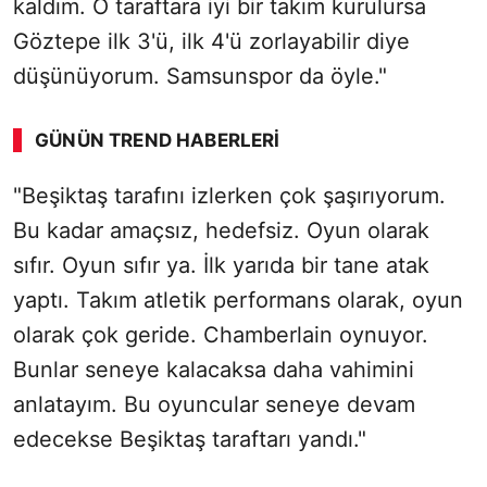
kaldım. O taraftara iyi bir takım kurulursa
Göztepe ilk 3'ü, ilk 4'ü zorlayabilir diye
düşünüyorum. Samsunspor da öyle."
GÜNÜN TREND HABERLERI
00:01
/ 08:43
"Beşiktaş tarafını izlerken çok şaşırıyorum.
Sesi Aç
Bu kadar amaçsız, hedefsiz. Oyun olarak
sıfır. Oyun sıfır ya. İlk yarıda bir tane atak
yaptı. Takım atletik performans olarak, oyun
olarak çok geride. Chamberlain oynuyor.
Bunlar seneye kalacaksa daha vahimini
anlatayım. Bu oyuncular seneye devam
edecekse Beşiktaş taraftarı yandı."