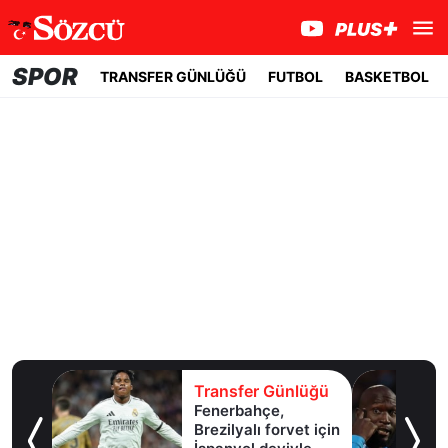
SPOR
TRANSFER GÜNLÜĞÜ
FUTBOL
BASKETBOL
lüğü
Transfer Günlüğü
l
Fenerbahçe,
Brezilyalı forvet için