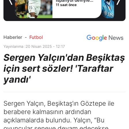
İspanyol deviyle
11 saat önce
masaya oturdu!
Haberler
-
Futbol
Yayınlanma :
20 Nisan 2025 - 12:17
Sergen Yalçın'dan Beşiktaş
için sert sözler! 'Taraftar
yandı'
Sergen Yalçın, Beşiktaş’ın Göztepe ile
berabere kalmasının ardından
açıklamalarda bulundu. Yalçın, “Bu
oyuncular seneye devam edecekse