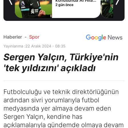
fer
konusunda Al Hilal
2 gün önce
ile anlaştı! Adım
adım Nunez
Haberler
-
Spor
Yayınlanma :
22 Aralık 2024 - 08:35
Sergen Yalçın, Türkiye'nin
'tek yıldızını' açıkladı
Futbolculuğu ve teknik direktörlüğünün
ardından sivri yorumlarıyla futbol
medyasında yer almaya devam eden
Sergen Yalçın, kendine has
açıklamalarıyla gündemde olmaya devam