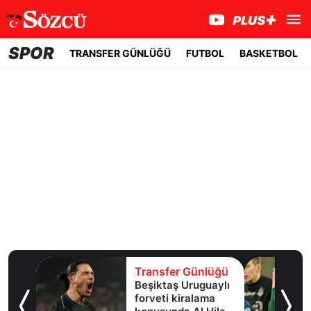
SPOR
TRANSFER GÜNLÜĞÜ
FUTBOL
BASKETBOL
lüğü
Transfer Günlüğü
e
Beşiktaş Uruguaylı
forveti kiralama