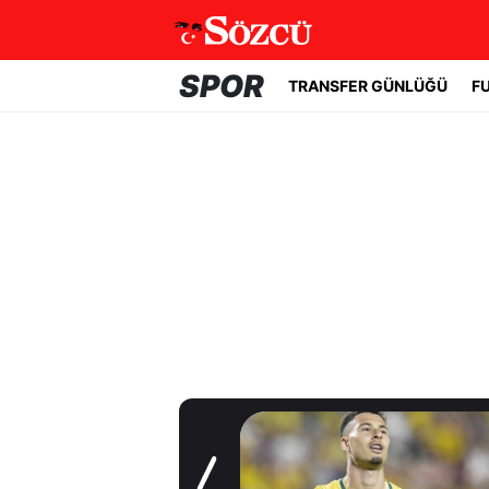
SPOR
TRANSFER GÜNLÜĞÜ
F
Transfer Günlüğü
Galatasaray sol
kanat