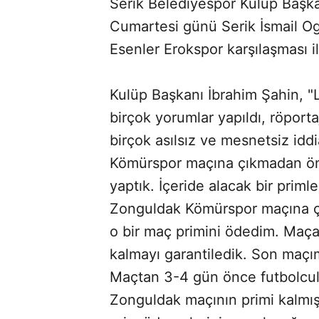
Serik Belediyespor Kulüp Başka
Cumartesi günü Serik İsmail O
Esenler Erokspor karşılaşması il
Kulüp Başkanı İbrahim Şahin, "
birçok yorumlar yapıldı, röporta
birçok asılsız ve mesnetsiz idd
Kömürspor maçına çıkmadan önc
yaptık. İçeride alacak bir priml
Zonguldak Kömürspor maçına çı
o bir maç primini ödedim. Maça 
kalmayı garantiledik. Son maçı
Maçtan 3-4 gün önce futbolcul
Zonguldak maçının primi kalmı