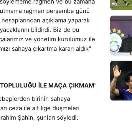
nı söylememe rağmen ve bu zamana
e tutmama rağmen perşembe günü
a hesaplarından açıklama yaparak
caklarını bildirdi. Biz de bu
ocalarımız ve yönetim kurulumuz ile
ızı sahaya çıkartma kararı aldık"
TOPLULUĞU İLE MAÇA ÇIKMAM"
ebeplerden birinin sahaya
ı ceza ile alt lige düşmeleri
ahim Şahin, şunları söyledi: