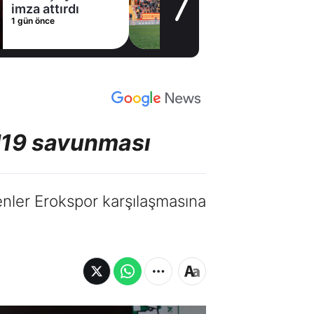
peşe geldi! Tam
2 gün önce
15 futbolcu
birden
 U19 savunması
nler Erokspor karşılaşmasına