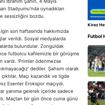
nı İbrahim Şahin, 4 Mayıs
gan Stadyumu'nda oynadıkları
e sessizliğini bozdu.
Kiraz He
Ligin son haftasında hakkımızda
Futbol 
jlar verildi. Sosyal medyalarda
ialarda bulundular. Zonguldak
e futbolcu kafilemizle bir görüşme
eri vardı. 'Primler ödenmezse
kmayacağız' dediler. Şahsım olarak
çıktılar. Maçı kazandık ve ligde
mız Esenler Erokspor maçıydı.
ar yanıma gelerek içeride sadece
ştı. Maçtan bir gün önce cuma günü