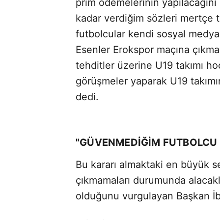
prim ödemelerinin yapılacağı
kadar verdiğim sözleri mertç
futbolcular kendi sosyal medy
Esenler Erokspor maçına çıkmaya
tehditler üzerine U19 takımı h
görüşmeler yaparak U19 takımım
dedi.
"GÜVENMEDİĞİM FUTBOLCU 
Bu kararı almaktaki en büyük s
çıkmamaları durumunda alacaklar
olduğunu vurgulayan Başkan İbr