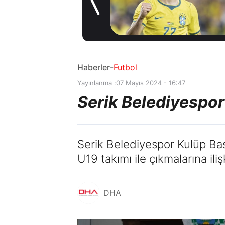
transferinde
1 gün önce
rotayı İngiltere’ye
çevirdi!
Haberler
-
Futbol
Yayınlanma :
07 Mayıs 2024 - 16:47
Serik Belediyespo
Serik Belediyespor Kulüp Ba
U19 takımı ile çıkmalarına il
DHA