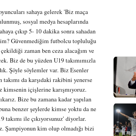
oyuncuları sahaya gelerek 'Biz maça
bulunmuş, sosyal medya hesaplarında
ahaya çıkıp 5- 10 dakika sonra sahadan
eyim? Güvenmediğim futbolcu topluluğu
çekildiği zaman ben ceza alacağım ve
cek. Biz de bu yüzden U19 takımımızla
ık. Şöyle söylemler var. Biz Esenler
 takımı da karşıdaki rakibini yenerse
 kimsenin içişlerine karışmıyoruz.
çıkarız. Bize bu zamana kadar yapılan
 buna benzer şeylerde kimse yoktu da ne
9 takımı ile çıkıyorsunuz' diyorlar.
ız. Şampiyonun kim olup olmadığı bizi