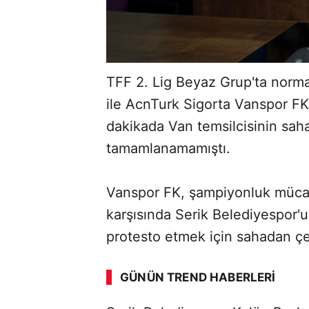
TFF 2. Lig Beyaz Grup'ta norm
ile AcnTurk Sigorta Vanspor F
dakikada Van temsilcisinin sah
tamamlanamamıştı.
Vanspor FK, şampiyonluk mücad
karşısında Serik Belediyespor'u
protesto etmek için sahadan çe
GÜNÜN TREND HABERLERI