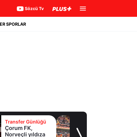
Sözcü Tv
ER SPORLAR
Transfer Günlüğü
Transfer yasağı
kalktı imzalar peş