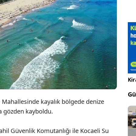
Kocaeli'nin Kandıra ilçesinde
serinlemek için denize giren kişi
boğuldu.
Kir
Gü
pe Mahallesinde kayalık bölgede denize
nra gözden kayboldu.
ahil Güvenlik Komutanlığı ile Kocaeli Su