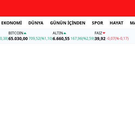
EKONOMİ
DÜNYA
GÜNÜN İÇİNDEN
SPOR
HAYAT
M
BITCOIN
ALTIN
FAİZ
65.030,00
6.660,55
39,92
0,38)
709,52
(%1,10)
167,96
(%2,59)
-0,07
(%-0,17)