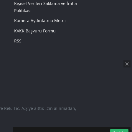
Kişisel Verileri Saklama ve İmha
Politikası
Kamera Aydınlatma Metni
KVKK Başvuru Formu
RSS
Rek. Tic. A.Ş'ye aittir. İzin alınmadan,
720p
Loaded
:
Sesi
8.42%
Aç