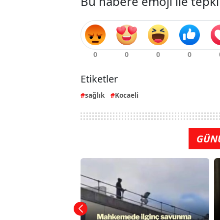
Bu habere emoji ile tepki
Etiketler
sağlık
Kocaeli
GÜN