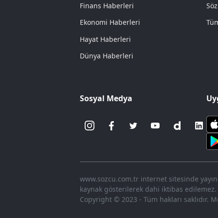
Finans Haberleri
Söz
Ekonomi Haberleri
Tüm
Hayat Haberleri
Dünya Haberleri
Sosyal Medya
Uy
www.sozcu.com.tr internet sitesinde yayınla
kaynak gösterilerek dahi iktibas edilemez.
Copyright © 2023 - Tüm hakları saklıdır. Me