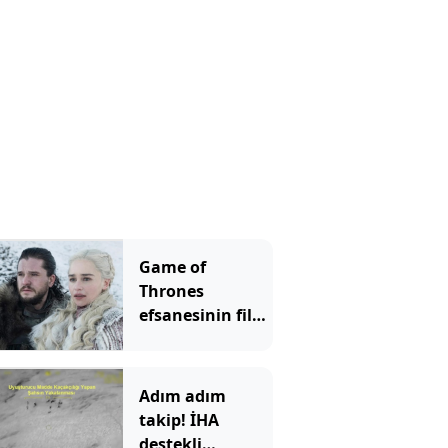
Game of
Thrones
efsanesinin filmi
geliyor
Adım adım
takip! İHA
destekli