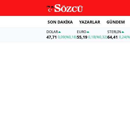
SON DAKİKA
YAZARLAR
GÜNDEM
DOLAR
EURO
STERLIN
47,71
55,19
64,41
0,09
(%0,18)
0,18
(%0,32)
0,24
(%