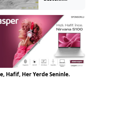
operasyonda
kilolarca
uyuşturucu ele
geçirildi
e, Hafif, Her Yerde Seninle.