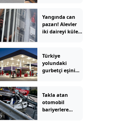
çocuk öldü
Yangında can
pazarı! Alevler
iki daireyi küle
çevirdi; mahsur
kalan aile
kurtarıldı
Türkiye
yolundaki
gurbetçi eşini
benzinlikte
unuttu! 6 saat
sonra yeniden
Takla atan
buluştular
otomobil
bariyerlere
daldı; 1 ölü, 1
ağır yaralı