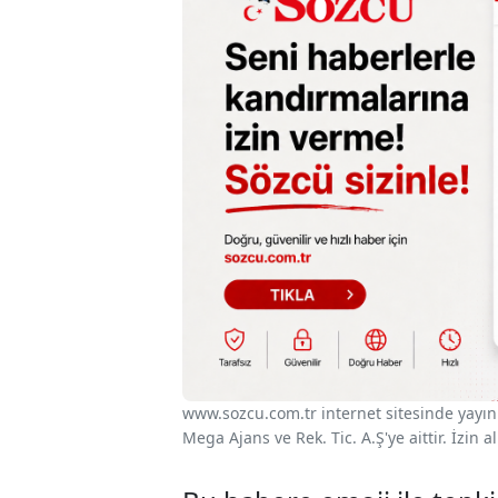
www.sozcu.com.tr internet sitesinde yayınla
Mega Ajans ve Rek. Tic. A.Ş'ye aittir. İzin