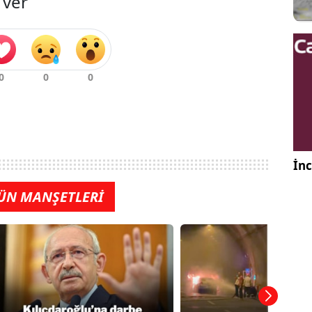
 ver
İnc
ÜN MANŞETLERİ