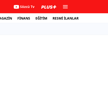
Sözcü Tv
AGAZİN
FİNANS
EĞİTİM
RESMİ İLANLAR