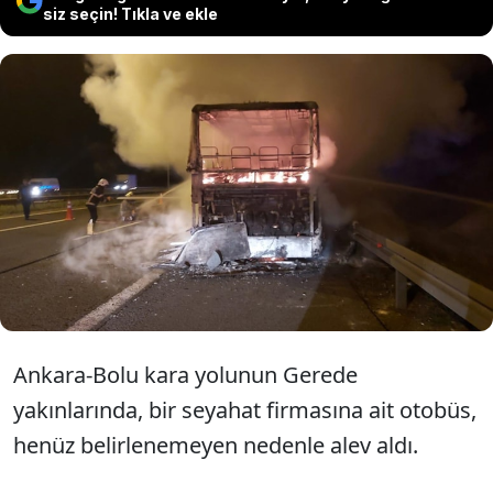
siz seçin! Tıkla ve ekle
Ankara-Bolu kara yolunda seyir
halindeki yolcu otobüsü yandı. Otobüs
yangının ardından kullanılamaz hale
geldi.
Ankara-Bolu kara yolunun Gerede
yakınlarında, bir seyahat firmasına ait otobüs,
henüz belirlenemeyen nedenle alev aldı.