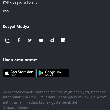
KVKK Başvuru Formu
RSS
Sosyal Medya
Uygulamalarımız
www.sozcu.com.tr internet sitesinde yayınlanan yazı, haber ve
fotoğrafların her türlü telif hakkı Mega Ajans ve Rek. Tic. A.Ş'ye
aittir. İzin alınmadan, kaynak gösterilerek dahi
iktibas edilemez.