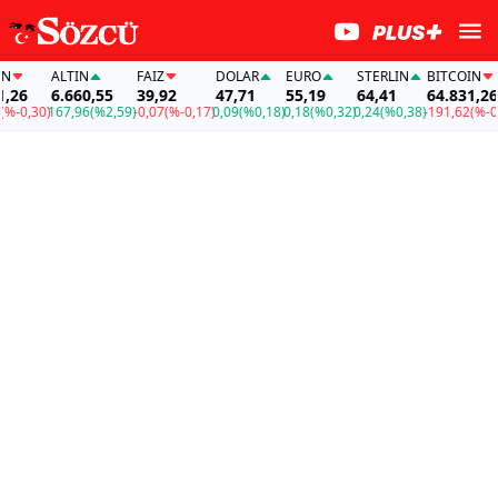
ALTIN
FAİZ
DOLAR
EURO
STERLIN
BITCOIN
6
6.660,55
39,92
47,71
55,19
64,41
64.831,26
0,30)
167,96
(%2,59)
-0,07
(%-0,17)
0,09
(%0,18)
0,18
(%0,32)
0,24
(%0,38)
-191,62
(%-0,30