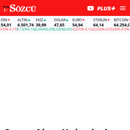
OIN
ALTIN
FAİZ
DOLAR
EURO
STERLIN
BITCOIN
54,01
6.501,74
39,99
47,65
54,94
64,14
64.254,0
97
(%-0,77)
9,15
(%0,14)
0,04
(%0,09)
0,03
(%0,05)
-0,07
(%-0,12)
-0,03
(%-0,05)
-495,97
(%-