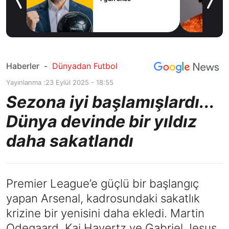
icius
Haberler
-
Dünyadan Futbol
Yayınlanma :
23 Eylül 2025 - 18:55
Sezona iyi başlamışlardı...
Dünya devinde bir yıldız
daha sakatlandı
Premier League’e güçlü bir başlangıç
yapan Arsenal, kadrosundaki sakatlık
krizine bir yenisini daha ekledi. Martin
Odegaard, Kai Havertz ve Gabriel Jesus