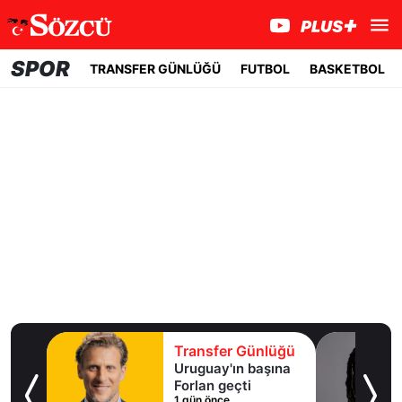
SPOR
TRANSFER GÜNLÜĞÜ
FUTBOL
BASKETBOL
lüğü
Transfer Günlüğü
ışma
Uruguay'ın başına
al
Forlan geçti
1 gün önce