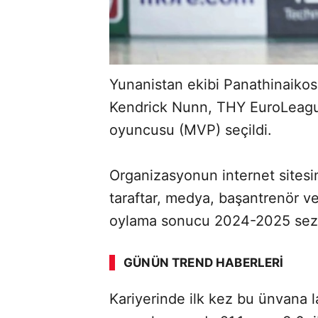
Yunanistan ekibi Panathinaiko
Kendrick Nunn, THY EuroLeagu
oyuncusu (MVP) seçildi.
Organizasyonun internet sitesi
taraftar, medya, başantrenör ve
oylama sonucu 2024-2025 sez
GÜNÜN TREND HABERLERI
Kariyerinde ilk kez bu ünvana 