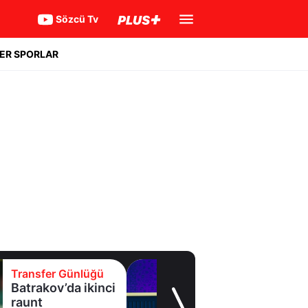
Sözcü Tv
ER SPORLAR
er Günlüğü
Transfer 
ov’da ikinci
Eyüpspor
forvetini