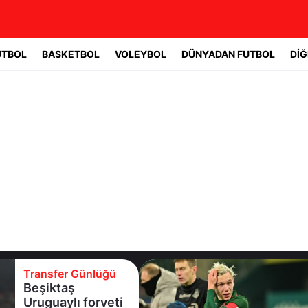
UTBOL
BASKETBOL
VOLEYBOL
DÜNYADAN FUTBOL
DİĞ
sfer Günlüğü
Transf
ktaş
Batrak
uaylı forveti
raunt