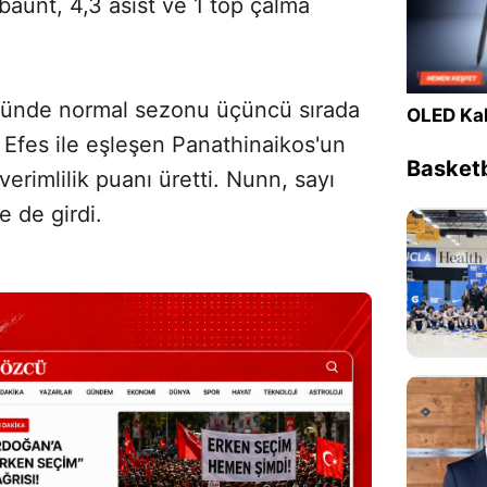
ibaunt, 4,3 asist ve 1 top çalma
ğünde normal sezonu üçüncü sırada
OLED Kal
u Efes ile eşleşen Panathinaikos'un
Basketb
erimlilik puanı üretti. Nunn, sayı
e de girdi.