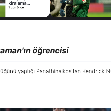
1 gün önc
lama
önce
sunda Al
 ile anlaştı!
m adım Nunez
aman'ın öğrencisi
lüğünü yaptığı Panathinaikos'tan Kendrick