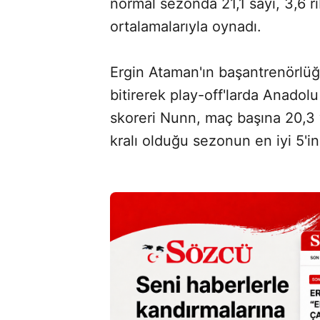
normal sezonda 21,1 sayı, 3,6 r
ortalamalarıyla oynadı.
Ergin Ataman'ın başantrenörlü
bitirerek play-off'larda Anadol
skoreri Nunn, maç başına 20,3 v
kralı olduğu sezonun en iyi 5'in