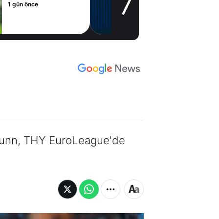
e
2 gün önce
 Nunn, THY EuroLeague'de