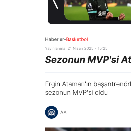
lişme! Transfer
kira
ün önce
1 gün 
tal oldu
konu
Hilal
Adı
Haberler
-
Basketbol
Yayınlanma :
21 Nisan 2025 - 15:25
Sezonun MVP'si At
Ergin Ataman'ın başantrenör
sezonun MVP'si oldu
AA