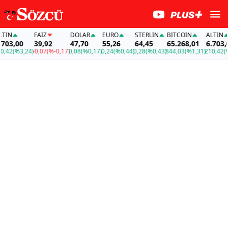
N
FAİZ
DOLAR
EURO
STERLIN
BITCOIN
ALTIN
3,00
39,92
47,70
55,26
64,45
65.268,01
6.703,00
2
(%3,24)
-0,07
(%-0,17)
0,08
(%0,17)
0,24
(%0,44)
0,28
(%0,43)
844,03
(%1,31)
210,42
(%3,2