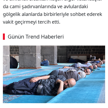
da cami şadırvanlarında ve avlulardaki
gölgelik alanlarda birbirleriyle sohbet ederek
vakit geçirmeyi tercih etti.
Günün Trend Haberleri
00:02
/ 02:14
Sesi Aç