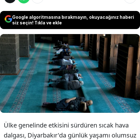
Google algoritmasına bırakmayın, okuyacağınız haberi
siz seçin! Tıkla ve ekle
Diyarbakır'da etkili olan aşırı sıcak hava
dalgası nedeniyle termometreler 40
dereceyi gösterdi. Sıcaktan bunalan kent
sakinleri, serinlemek amacıyla klimalı
camileri tercih etti.
Ülke genelinde etkisini sürdüren sıcak hava
dalgası, Diyarbakır'da günlük yaşamı olumsuz