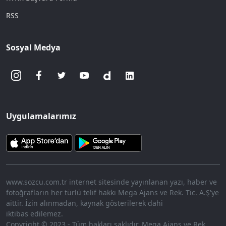
RSS
Sosyal Medya
Uygulamalarımız
www.sozcu.com.tr internet sitesinde yayınlanan yazı, haber ve
fotoğrafların her türlü telif hakkı Mega Ajans ve Rek. Tic. A.Ş'ye
aittir. İzin alınmadan, kaynak gösterilerek dahi
iktibas edilemez.
Copyright © 2023 - Tüm hakları saklıdır. Mega Ajans ve Rek.