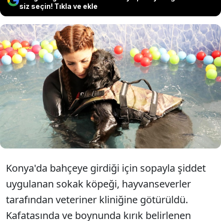
siz seçin! Tıkla ve ekle
Konya'da sopayla dövülen, beyninde
hasar oluştuğu için yürüme ve görme
kaybı yaşayan köpek terapilerle
sağlığına kavuştu.
Konya'da bahçeye girdiği için sopayla şiddet
uygulanan sokak köpeği, hayvanseverler
tarafından veteriner kliniğine götürüldü.
Kafatasında ve boynunda kırık belirlenen