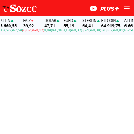
TIN
FAİZ
DOLAR
EURO
STERLIN
BITCOIN
ALTIN
660,55
39,92
47,71
55,19
64,41
64.919,75
6.660,5
,96
(%2,59)
-0,07
(%-0,17)
0,09
(%0,18)
0,18
(%0,32)
0,24
(%0,38)
520,85
(%0,81)
167,96
(%