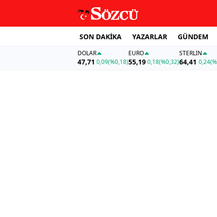
SON DAKİKA
YAZARLAR
GÜNDEM
DOLAR
EURO
STERLIN
47,71
55,19
64,41
0,09
(%0,18)
0,18
(%0,32)
0,24
(%