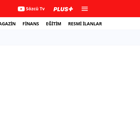
Sözcü Tv
AGAZİN
FİNANS
EĞİTİM
RESMİ İLANLAR