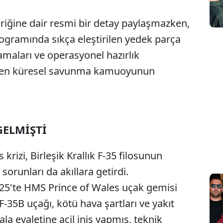
riğine dair resmi bir detay paylaşmazken,
Sesi Aç
rogramında sıkça eleştirilen yedek parça
ksamaları ve operasyonel hazırlık
iden küresel savunma kamuoyunun
GELMİŞTİ
izi, Birleşik Krallık F-35 filosunun
sorunları da akıllara getirdi.
025'te HMS Prince of Wales uçak gemisi
F-35B uçağı, kötü hava şartları ve yakıt
ala eyaletine acil iniş yapmış, teknik