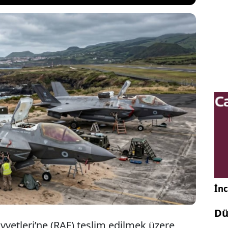
teslim edilmek üzere havalanan iki adet yeni F-35B
rı havada arızalanınca Azor Adaları’na iniş yapmak
ı. Başka ülkelerde de benzer olayların yaşanması
kafalarda soru işareti bıraktı.
İnc
Dü
uvvetleri’ne (RAF) teslim edilmek üzere