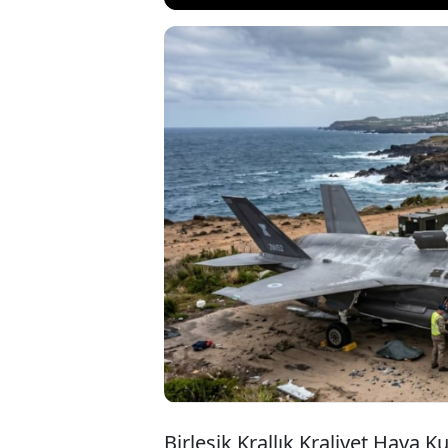
İngiltere'ye 
savaş uçakla
zorunda kald
uçakla ilgili 
Birleşik Krallık Kraliyet Hava K