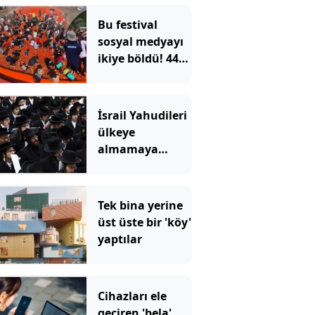
Bu festival
sosyal medyayı
ikiye böldü! 44
ton domatesin
içinde altın
yüzük aradılar
İsrail Yahudileri
ülkeye
almamaya
başladı
Tek bina yerine
üst üste bir 'köy'
yaptılar
Cihazları ele
geçiren 'bela'