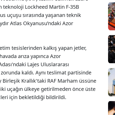
n teknoloji Lockheed Martin F-35B
nus uçuşu sırasında yaşanan teknik
 aydır Atlas Okyanusu’ndaki Azor
tim tesislerinden kalkış yapan jetler,
 havada arıza yapınca Azor
Adası'ndaki Lajes Uluslararası
zorunda kaldı. Aynı teslimat partisinde
y Birleşik Krallık'taki RAF Marham üssüne
 iki uçağın ülkeye getirilmeden önce üste
i için bekletildiği bildirildi.