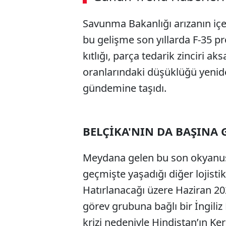
00:02
/ 08:43
Savunma Bakanlığı arızanın içe
bu gelişme son yıllarda F-35 p
kıtlığı, parça tedarik zinciri a
oranlarındaki düşüklüğü yen
gündemine taşıdı.
BELÇİKA'NIN DA BAŞINA 
Meydana gelen bu son okyanus kr
geçmişte yaşadığı diğer lojistik 
Hatırlanacağı üzere Haziran 2
görev grubuna bağlı bir İngiliz 
krizi nedeniyle Hindistan’ın Ker