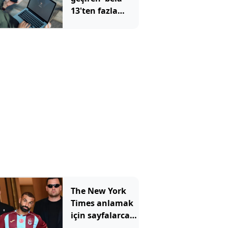
13'ten fazla
ülkeye yayıldı:
Arkasındaki
devlet ifşa oldu
The New York
Times anlamak
için sayfalarca
yazdı: Bu