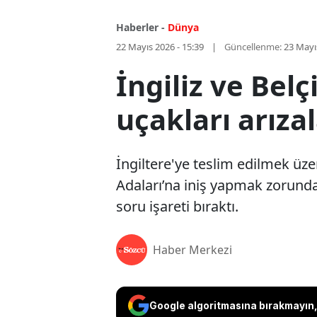
Haberler -
Dünya
22 Mayıs 2026 - 15:39
Güncellenme:
23 Mayı
İngiliz ve Belç
uçakları arıza
İngiltere'ye teslim edilmek üze
Adaları’na iniş yapmak zorunda 
soru işareti bıraktı.
Haber Merkezi
Google algoritmasına bırakmayın, 