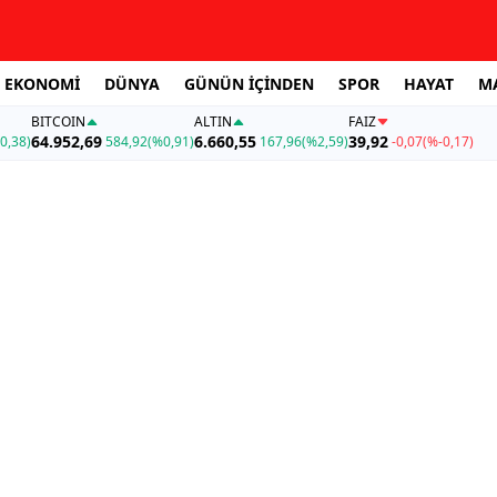
EKONOMİ
DÜNYA
GÜNÜN İÇİNDEN
SPOR
HAYAT
M
BITCOIN
ALTIN
FAİZ
64.952,69
6.660,55
39,92
0,38)
584,92
(%0,91)
167,96
(%2,59)
-0,07
(%-0,17)