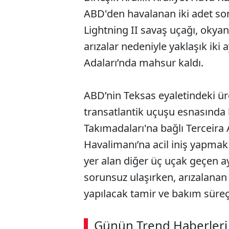
ABD'den havalanan iki adet so
Lightning II savaş uçağı, okya
arızalar nedeniyle yaklaşık iki
Adaları’nda mahsur kaldı.
ABD’nin Teksas eyaletindeki üre
transatlantik uçuşu esnasında
Takımadaları'na bağlı Terceira 
Havalimanı’na acil iniş yapmak 
yer alan diğer üç uçak geçen a
sorunsuz ulaşırken, arızalanan
yapılacak tamir ve bakım süreçler
ABERİ OKU
➜
Günün Trend Haberleri