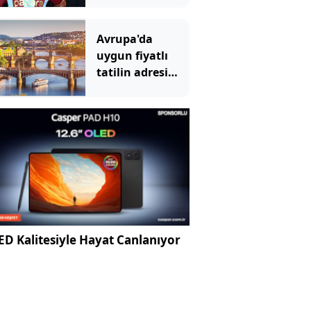
transfer nasıl
oldu?
Avrupa'da
uygun fiyatlı
tatilin adresi
belli oldu:
Türkiye'den bir
şehir ilk 2'de
D Kalitesiyle Hayat Canlanıyor