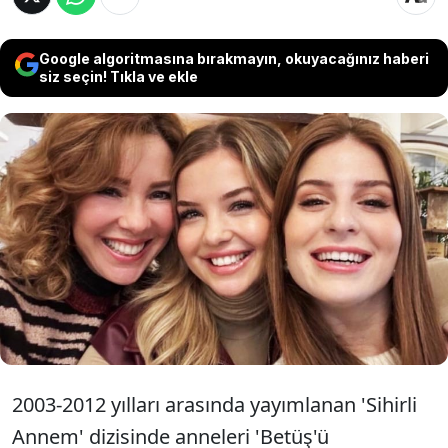
Google algoritmasına bırakmayın, okuyacağınız haberi
siz seçin! Tıkla ve ekle
Bir dönme damga vuran dizi 'Sihirli
Annem'in 'Betüş', 'Ceren' ve 'Çilek'i yıllar
sonra Londra'da bir araya geldi. Ünlü
isimlerin paylaşımına beğeni yağdı.
2003-2012 yılları arasında yayımlanan 'Sihirli
Annem' dizisinde anneleri 'Betüş'ü