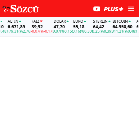
ALTIN
FAİZ
DOLAR
EURO
STERLIN
BITCOIN
ALTIN
6.671,89
39,92
47,70
55,18
64,42
64.950,60
6.671
79,31
(%2,76)
-0,07
(%-0,17)
0,07
(%0,15)
0,16
(%0,30)
0,25
(%0,39)
311,21
(%0,48)
179,31