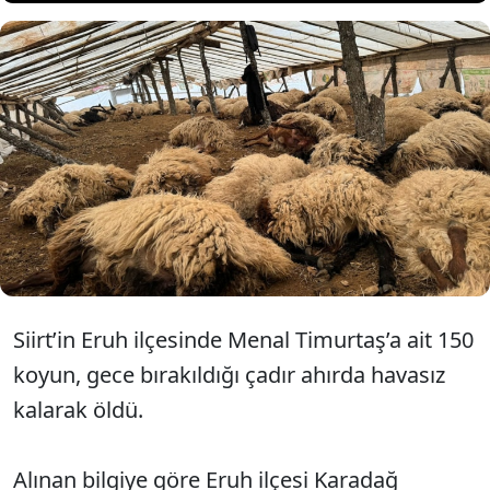
Siirt'te çadır ahırda
havasız kalan 150 koyun
öldü.
Siirt’in Eruh ilçesinde Menal Timurtaş’a ait 150
koyun, gece bırakıldığı çadır ahırda havasız
kalarak öldü.
Alınan bilgiye göre Eruh ilçesi Karadağ