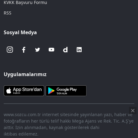
KVKK Başvuru Formu
RSS
Sosyal Medya
Uygulamalarımız
www.sozcu.com.tr internet sitesinde yayınlanan yazı, haber ve
fotoğrafların her türlü telif hakkı Mega Ajans ve Rek. Tic. A.Ş'ye
aittir. İzin alınmadan, kaynak gösterilerek dahi
iktibas edilemez.