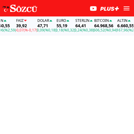
FAİZ
DOLAR
EURO
STERLIN
BITCOIN
ALTIN
,55
39,92
47,71
55,19
64,41
64.968,56
6.660,55
(%2,59)
-0,07
(%-0,17)
0,09
(%0,18)
0,18
(%0,32)
0,24
(%0,38)
606,52
(%0,94)
167,96
(%2,5