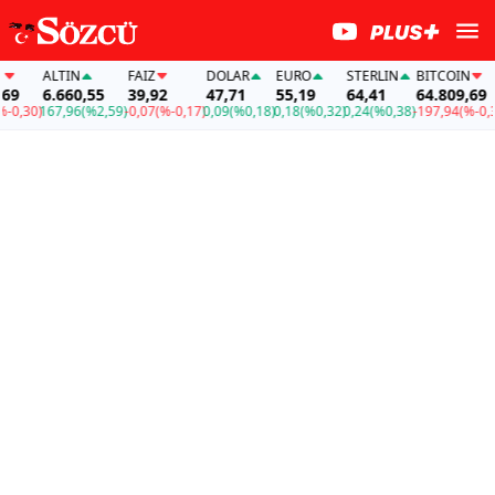
ALTIN
FAİZ
DOLAR
EURO
STERLIN
BITCOIN
9
6.660,55
39,92
47,71
55,19
64,41
64.809,69
0,30)
167,96
(%2,59)
-0,07
(%-0,17)
0,09
(%0,18)
0,18
(%0,32)
0,24
(%0,38)
-197,94
(%-0,30)