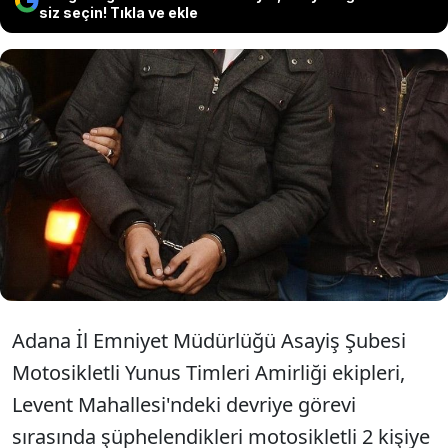
siz seçin! Tıkla ve ekle
Adana'nın merkez Yüreğir ilçesinde
silahlı saldırı hazırlığında oldukları
iddiasıyla gözaltına alınan 2 şüpheli
tutuklandı.
Adana İl Emniyet Müdürlüğü Asayiş Şubesi
Motosikletli Yunus Timleri Amirliği ekipleri,
Levent Mahallesi'ndeki devriye görevi
sırasında şüphelendikleri motosikletli 2 kişiye