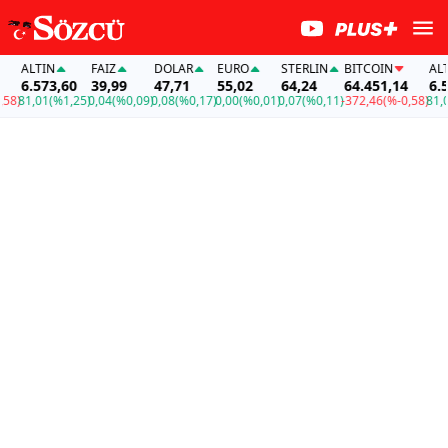
ALTIN
FAİZ
DOLAR
EURO
STERLIN
BITCOIN
ALTI
6.573,60
39,99
47,71
55,02
64,24
64.451,14
6.57
8)
81,01
(%1,25)
0,04
(%0,09)
0,08
(%0,17)
0,00
(%0,01)
0,07
(%0,11)
-372,46
(%-0,58)
81,01