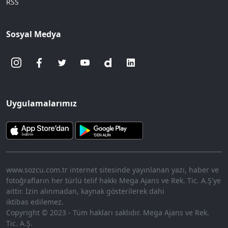
RSS
Sosyal Medya
Uygulamalarımız
www.sozcu.com.tr internet sitesinde yayınlanan yazı, haber ve
fotoğrafların her türlü telif hakkı Mega Ajans ve Rek. Tic. A.Ş'ye
aittir. İzin alınmadan, kaynak gösterilerek dahi
iktibas edilemez.
Copyright © 2023 - Tüm hakları saklıdır. Mega Ajans ve Rek.
Tic. A.Ş.