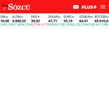
IN
ALTIN
FAİZ
DOLAR
EURO
STERLIN
BITCOIN
0,00
6.660,55
39,92
47,71
55,19
64,41
65.010,00
%0,23)
167,96
(%2,59)
-0,07
(%-0,17)
0,09
(%0,18)
0,18
(%0,32)
0,24
(%0,38)
148,12
(%0,23