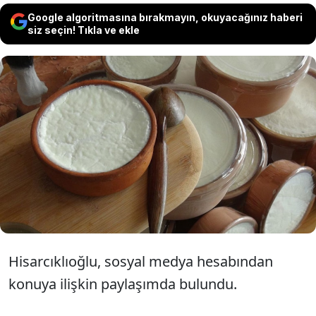
Google algoritmasına bırakmayın, okuyacağınız haberi
siz seçin! Tıkla ve ekle
Türkiye Odalar ve Borsalar Birliği (TOBB)
Başkanı Rifat Hisarcıklıoğlu, Silifke
yoğurdunun Avrupa Birliği'nden (AB)
coğrafi işaret tescili aldığını bildirdi.
Hisarcıklıoğlu, sosyal medya hesabından
konuya ilişkin paylaşımda bulundu.