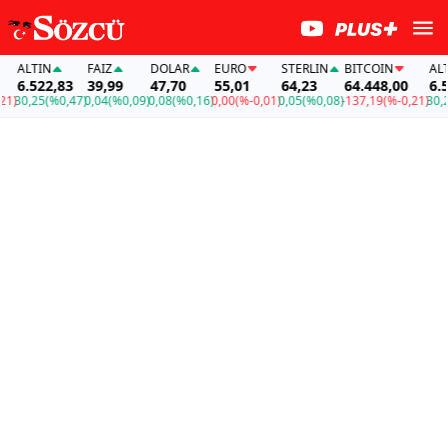
ALTIN
FAİZ
DOLAR
EURO
STERLIN
BITCOIN
ALTIN
6.522,83
39,99
47,70
55,01
64,23
64.448,00
6.52
)
30,25
(%0,47)
0,04
(%0,09)
0,08
(%0,16)
0,00
(%-0,01)
0,05
(%0,08)
-137,19
(%-0,21)
30,25
(