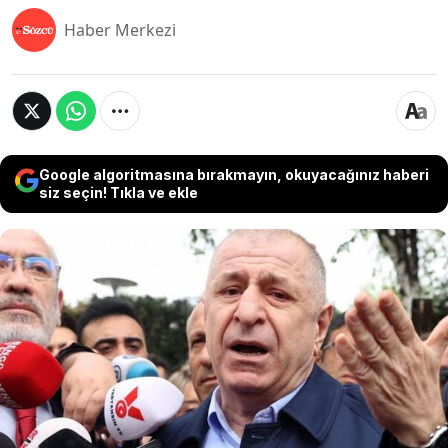
Haber Merkezi
Google algoritmasına bırakmayın, okuyacağınız haberi
siz seçin! Tıkla ve ekle
Silivri Cezaevi'nde tutuklu bulunan Zafer Partisi
lideri Ümit Özdağ hakkında, 26 Şubat 2020'de 27.
Dönem Milletvekili olarak görev yaptığı sırada,
Meclis'teki basın açıklamasında, "Libya'da görev
yapan MİT mensuplarının kimliklerini deşifre
ettiği" gerekçesiyle iddianame hazırlandı. Özdağ, 3
yıldan 7 yıla kadar hapis cezası istemiyle Ağır Ceza
Mahkemesi'nde yargılanacak.