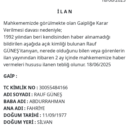
18/06/2025
İ L A N
Mahkememizde görülmekte olan Gaipliğe Karar
Verilmesi davası nedeniyle;
1992 yılından beri kendisinden haber alınamadığı
bildirilen aşağıda açık kimliği bulunan Rauf
GÜNEŞ'itanıyan, nerede olduğunu bilen veya görenlerin
ilan yayınından itibaren 2 ay içinde mahkememize haber
vermeleri hususu ilanen tebliğ olunur. 18/06/2025
GAİP :
TC KİMLİK NO :
30055484166
ADI SOYADI :
RAUF GÜNEŞ
BABA ADI :
ABDURRAHMAN
ANA ADI :
FAHRİYE
DOĞUM TARİHİ :
11/09/1977
DOĞUM YERİ :
SİLVAN