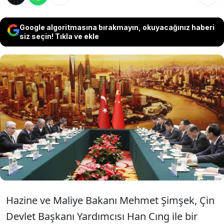
Google algoritmasına bırakmayın, okuyacağınız haberi
siz seçin! Tıkla ve ekle
Hazine ve Maliye Bakanı Şimşek, Çin Devlet
Başkanı Yardımcısı Han ile görüştü.
Görüşmede ticaret, yatırımlar, ulaştırma ve
iletişim altyapısı, enerji, tarım ve turizm gibi
işbirliği alanları ele alındı.
Hazine ve Maliye Bakanı Mehmet Şimşek, Çin
Devlet Başkanı Yardımcısı Han Cıng ile bir