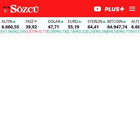
LTIN
FAİZ
DOLAR
EURO
STERLIN
BITCOIN
ALTIN
.660,55
39,92
47,71
55,19
64,41
64.947,74
6.660,
7,96
(%2,59)
-0,07
(%-0,17)
0,09
(%0,18)
0,18
(%0,32)
0,24
(%0,38)
494,58
(%0,77)
167,96
(