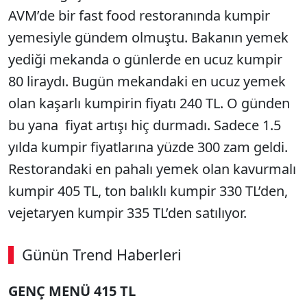
AVM’de bir fast food restoranında kumpir
yemesiyle gündem olmuştu. Bakanın yemek
yediği mekanda o günlerde en ucuz kumpir
80 liraydı. Bugün mekandaki en ucuz yemek
olan kaşarlı kumpirin fiyatı 240 TL. O günden
bu yana fiyat artışı hiç durmadı. Sadece 1.5
yılda kumpir fiyatlarına yüzde 300 zam geldi.
Restorandaki en pahalı yemek olan kavurmalı
kumpir 405 TL, ton balıklı kumpir 330 TL’den,
vejetaryen kumpir 335 TL’den satılıyor.
Günün Trend Haberleri
00:02
/ 08:15
GENÇ MENÜ 415 TL
Sesi Aç