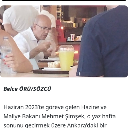
Hazine ve Maliye Bakanı Mehmet
Şimşek’in yediği kumpir de
enflasyondan nasibini aldı.
Belce ÖRÜ/SÖZCÜ
Haziran 2023’te göreve gelen Hazine ve
Maliye Bakanı Mehmet Şimşek, o yaz hafta
sonunu geçirmek üzere Ankara’daki bir