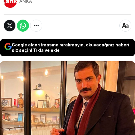
ANKA
Google algoritmasına bırakmayın, okuyacağınız haberi
siz seçin! Tıkla ve ekle
Ankara’da işlenen Sinan Ateş cinayetinden 4 gün
sonra 112 Acil Çağrı Merkezi’ne R.Ö. isimli bir
kişinin ''Ankara ili Çukurambar Semtinde
partiden birisini vuracağız'' şeklinde bir
konuşmaya şahit olduğunu bildirdiği ortaya
çıktı. Ancak soruşturma safhasında bu kişi
ifadeye çağrılmadı.