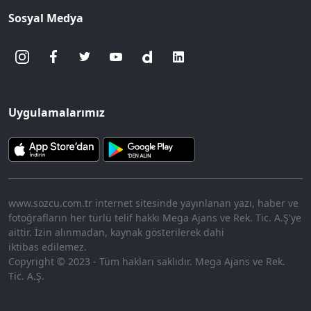
Sosyal Medya
Uygulamalarımız
www.sozcu.com.tr internet sitesinde yayınlanan yazı, haber ve
fotoğrafların her türlü telif hakkı Mega Ajans ve Rek. Tic. A.Ş'ye
aittir. İzin alınmadan, kaynak gösterilerek dahi
iktibas edilemez.
Copyright © 2023 - Tüm hakları saklıdır. Mega Ajans ve Rek.
Tic. A.Ş.