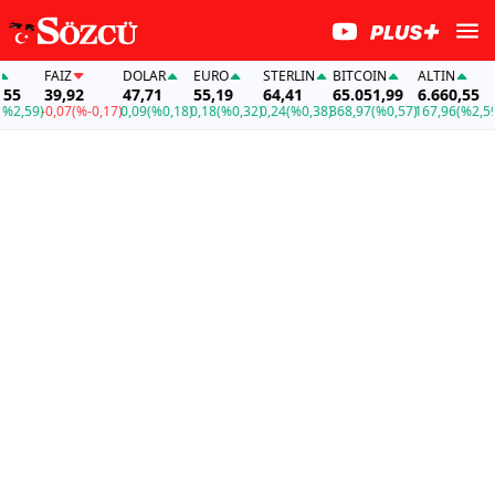
FAİZ
DOLAR
EURO
STERLIN
BITCOIN
ALTIN
FAİ
39,92
47,71
55,19
64,41
65.051,99
6.660,55
39
9)
-0,07
(%-0,17)
0,09
(%0,18)
0,18
(%0,32)
0,24
(%0,38)
368,97
(%0,57)
167,96
(%2,59)
-0,0