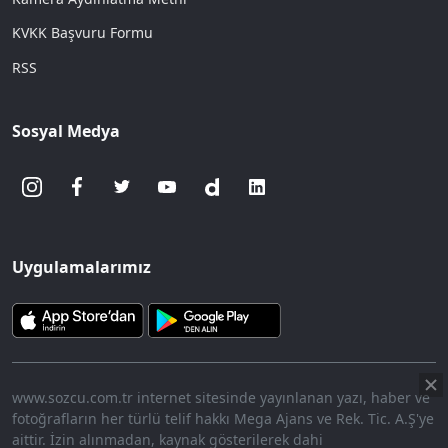
KVKK Başvuru Formu
RSS
Sosyal Medya
Uygulamalarımız
www.sozcu.com.tr internet sitesinde yayınlanan yazı, haber ve
fotoğrafların her türlü telif hakkı Mega Ajans ve Rek. Tic. A.Ş'ye
aittir. İzin alınmadan, kaynak gösterilerek dahi