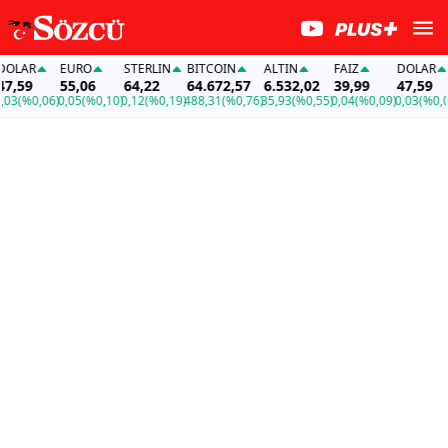
LAR
EURO
STERLIN
BITCOIN
ALTIN
FAİZ
DOLAR
59
55,06
64,22
64.672,57
6.532,02
39,99
47,59
5
(%0,06)
0,05
(%0,10)
0,12
(%0,19)
488,31
(%0,76)
35,93
(%0,55)
0,04
(%0,09)
0,03
(%0,06)
0