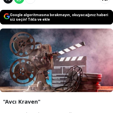
Google algoritmasına bırakmayın, okuyacağınız haberi
siz seçin! Tıkla ve ekle
Sinema tutkunları bu hafta vizyona girecek
11 yeni filmle buluşuyor. Aksiyon, komedi,
korku, gerilim ve animasyon türlerinde
izleyicilere geniş bir yelpaze sunan yapımları
kaçırmayın.
"Avcı Kraven"