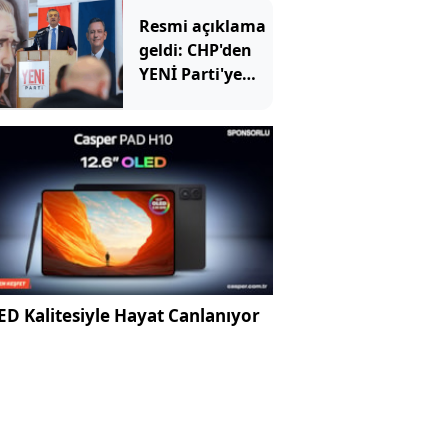
Resmi açıklama
geldi: CHP'den
YENİ Parti'ye
kaç belediye
başkanı geçti?
D Kalitesiyle Hayat Canlanıyor