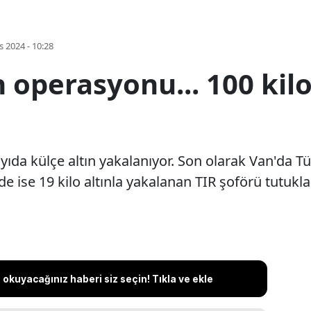
s 2024 - 10:28
ın operasyonu... 100 kil
ıda külçe altın yakalanıyor. Son olarak Van'da T
e'de ise 19 kilo altınla yakalanan TIR şoförü tutukla
okuyacağınız haberi siz seçin! Tıkla ve ekle