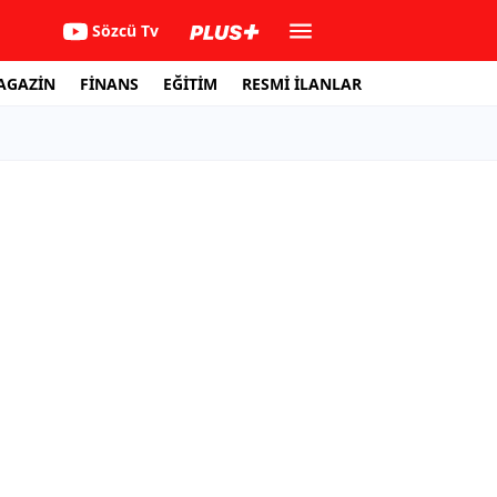
Sözcü Tv
AGAZİN
FİNANS
EĞİTİM
RESMİ İLANLAR