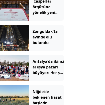
'Casperlar'
örgütüne
yönelik yeni
dava
Zonguldak'ta
evinde ölü
bulundu
Antalya'da ikinci
el eşya pazarı
büyüyor: Her şey
ucuza satılıyor
Niğde'de
beklenen hasat
başladı: