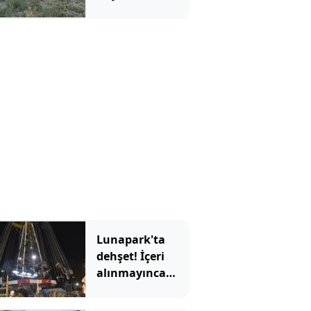
Kadınların yeni
gelir kapısı oldu
Lunapark'ta
dehşet! İçeri
alınmayınca
kurşun
yağdırdılar!