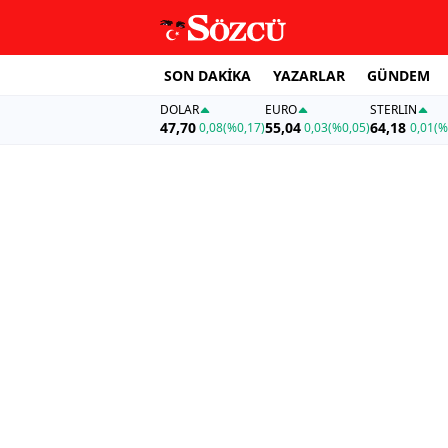
SON DAKİKA
YAZARLAR
GÜNDEM
DOLAR
EURO
STERLIN
47,70
55,04
64,18
0,08
(%0,17)
0,03
(%0,05)
0,01
(%