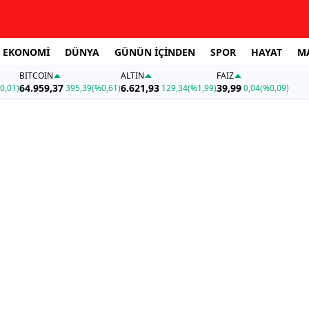
EKONOMİ
DÜNYA
GÜNÜN İÇİNDEN
SPOR
HAYAT
M
BITCOIN
ALTIN
FAİZ
64.959,37
6.621,93
39,99
0,01)
395,39
(%0,61)
129,34
(%1,99)
0,04
(%0,09)