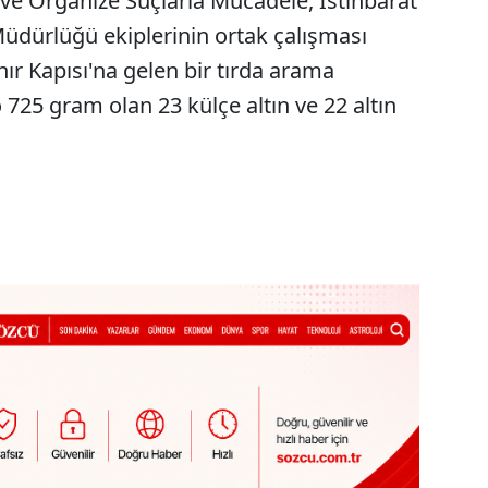
ve Organize Suçlarla Mücadele, İstihbarat
üdürlüğü ekiplerinin ortak çalışması
ır Kapısı'na gelen bir tırda arama
o 725 gram olan 23 külçe altın ve 22 altın