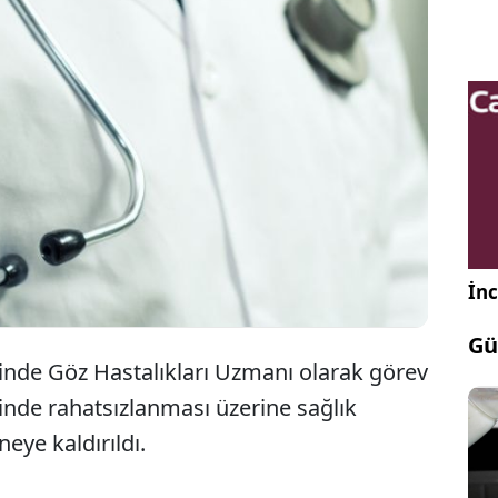
Sinop'ta görev yapan doktor Özcan Yılmaz,
geçirdiği kalp krizi sonrası hayatını kaybetti.
İnc
Gü
inde Göz Hastalıkları Uzmanı olarak görev
nde rahatsızlanması üzerine sağlık
eye kaldırıldı.