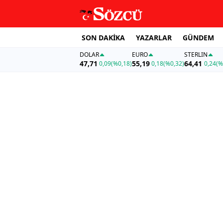
SON DAKİKA
YAZARLAR
GÜNDEM
DOLAR
EURO
STERLIN
47,71
55,19
64,41
0,09
(%0,18)
0,18
(%0,32)
0,24
(%