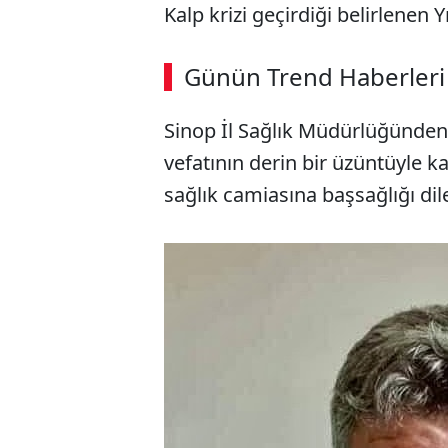
Kalp krizi geçirdiği belirlenen Y
ABERİ OKU
➜
Günün Trend Haberleri
00:02
/ 08:06
Sinop İl Sağlık Müdürlüğünden
vefatının derin bir üzüntüyle kar
sağlık camiasına başsağlığı dil