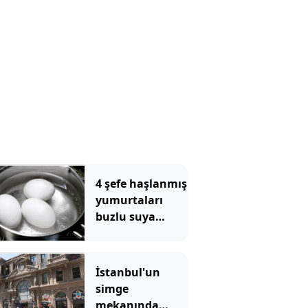
4 şefe haşlanmış
yumurtaları
buzlu suya
batırmanın
doğru olup
olmadığı
İstanbul'un
soruldu, hepsi
simge
aynı şeyi söyledi
mekanında