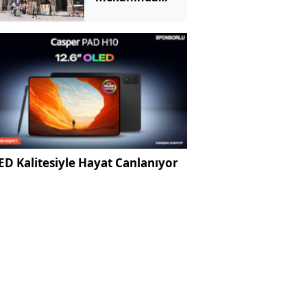
tartışma
yaratan
görüntü
D Kalitesiyle Hayat Canlanıyor