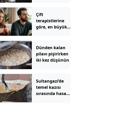
anlaşılıyor
Çift
terapistlerine
göre, en büyük
kız çocuklarının
en sık
karşılaştığı 5
Dünden kalan
ilişki sorunu
pilavı pişirirken
iki kez düşünün
Sultangazi’de
temel kazısı
sırasında hasar
gören 2 bina
tahliye edildi