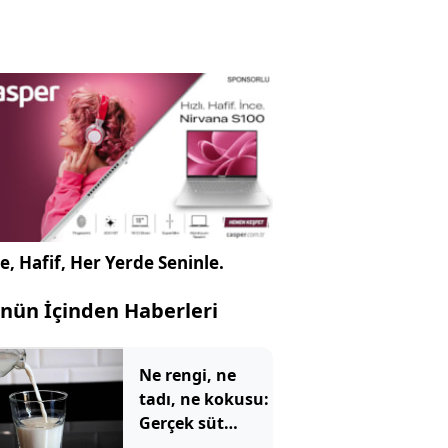
e, Hafif, Her Yerde Seninle.
nün İçinden Haberleri
Ne rengi, ne
tadı, ne kokusu:
Gerçek süt
sadece böyle