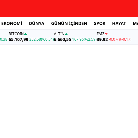
EKONOMİ
DÜNYA
GÜNÜN İÇİNDEN
SPOR
HAYAT
M
BITCOIN
ALTIN
FAİZ
65.107,99
6.660,55
39,92
0,38)
352,58
(%0,54)
167,96
(%2,59)
-0,07
(%-0,17)