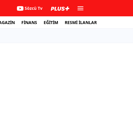
Sözcü Tv
AGAZİN
FİNANS
EĞİTİM
RESMİ İLANLAR