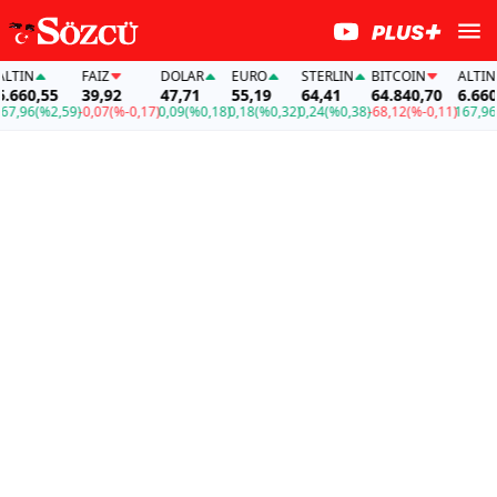
IN
FAİZ
DOLAR
EURO
STERLIN
BITCOIN
ALTIN
60,55
39,92
47,71
55,19
64,41
64.840,70
6.660,5
96
(%2,59)
-0,07
(%-0,17)
0,09
(%0,18)
0,18
(%0,32)
0,24
(%0,38)
-68,12
(%-0,11)
167,96
(%2