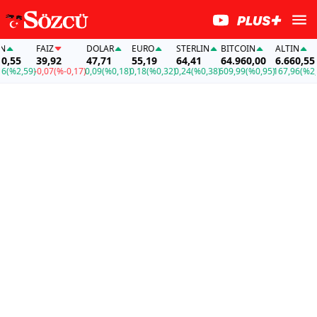
FAİZ
DOLAR
EURO
STERLIN
BITCOIN
ALTIN
55
39,92
47,71
55,19
64,41
64.960,00
6.660,55
%2,59)
-0,07
(%-0,17)
0,09
(%0,18)
0,18
(%0,32)
0,24
(%0,38)
609,99
(%0,95)
167,96
(%2,59